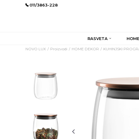
011/3863-228
RASVETA
HOME
NOVO LUX
Proizvodi
HOME DEKOR
KUHINJSKI PROG