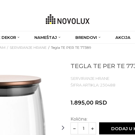
 DEKOR
NAMEŠTAJ
BRENDOVI
AKCIJA
RAM
SERVIRANJE HRANE
Tegla TE PER TE 77389
TEGLA TE PER TE 77
SERVIRANJE HRANE
ŠIFRA ARTIKLA:
230488
1.895,00
RSD
Količina:
DODAJ U