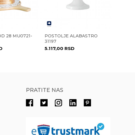
Radno vreme
Radnim danima od 9-16h
Pišite nam
D 28 MU0721-
POSTOLJE ALABASTRO
ČAŠA Z
eprodaja@novolux.rs
31197
120 ML
D
5.117,00
RSD
1.017,
PRATITE NAS