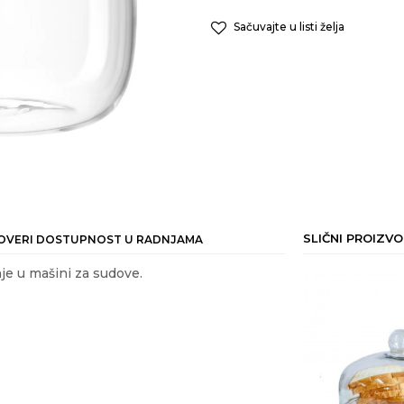
Sačuvajte u listi želja
SLIČNI PROIZVO
OVERI DOSTUPNOST U RADNJAMA
je u mašini za sudove.
ail
 HRANE