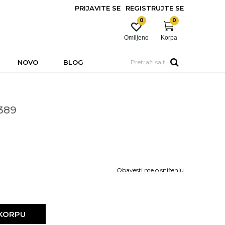
PRIJAVITE SE
REGISTRUJTE SE
0
0
Omiljeno
Korpa
NOVO
BLOG
Pretraži sajt
389
Obavesti me o sniženju
 KORPU