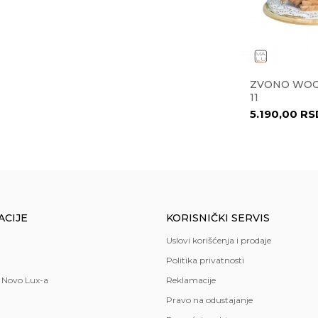
a
ML 36534
ČINIJA ROMA 29 CM 27925
ZVONO WOO
11
kuhinja
,
trpezarija
8.638,00
RSD
5.190,00
RS
o
ACIJE
KORISNIČKI SERVIS
Uslovi korišćenja i prodaje
Politika privatnosti
 Novo Lux-a
Reklamacije
Pravo na odustajanje