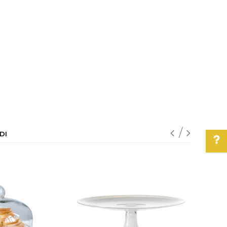
DI
Pomoć pri kupovini
Za više informacija,
pomoć i porudžbine
011/3863-228