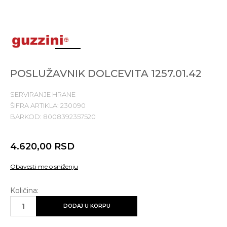
1
2
3
4
POSLUŽAVNIK DOLCEVITA 1257.01.42
SERVIRANJE HRANE
ŠIFRA ARTIKLA:
230090
BARKOD:
8008392357520
4.620,00
RSD
Obavesti me o sniženju
Količina:
DODAJ U KORPU