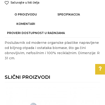
Sačuvajte u listi želja
O PROIZVODU
SPECIFIKACIJA
KOMENTARI
PROVERI DOSTUPNOST U RADNJAMA
Poslužavnik od moderne organske plastike napravljene
od biljnog otpada i ostataka biomase, što ga čini
obnovljivim, nefosilnim i 100% reciklažnim. Dimenzije: R
31 cm.
Karakteristika
Vrednost
Ime/Nadimak
Kategorija
SERVIRANJE HRANE
SLIČNI PROIZVODI
Težina specifikacija
1.6 kg
Email
Pomoć pri kupovini
Akcija
NE
Boje:
bela, transparentna
Za više informacija,
pomoć i porudžbine
Poruka
Gift program
NE
011/3863-228