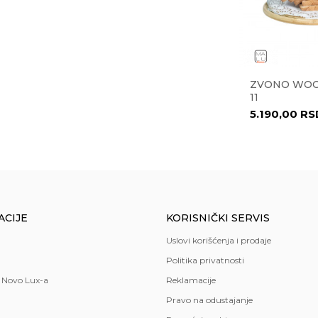
a
ML 36534
ČINIJA ROMA 29 CM 27925
ZVONO WOO
11
8.638,00
RSD
5.190,00
RS
kuhinja
,
trpezarija
o
ACIJE
KORISNIČKI SERVIS
Uslovi korišćenja i prodaje
Politika privatnosti
 Novo Lux-a
Reklamacije
Pravo na odustajanje