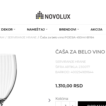
 DEKOR
NAMEŠTAJ
BRENDOVI
AKCIJA
RAM
SERVIRANJE HRANE
Čaša za belo vino POESIA 450ml 69164
ČAŠA ZA BELO VINO
SERVIRANJE HRANE
ŠIFRA ARTIKLA:
230077
BARKOD:
4002541691644
1.310,00
RSD
Količina: