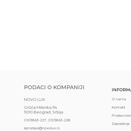
Akcija
NE
Boja
Transparentn
Gift program
DA
Materijal
staklo
ČAŠA SPIRITI 80 
Anti-spam zaštita - izračunajte koliko je 4 + 1 :
Najnoviji artikli
NE
725,00
RSD
Prostorije
dnevna soba
,
POŠALJI
Stil
moderan
Uvoznik
NOVO LUX do
Zemlja uvoza
Nemačka
PODACI O KOMPANIJI
INFORM
Brendovi
Leonardo
O nama
NOVO LUX
Grčića Milenka 114
Kontakt
11010 Beograd, Srbija
Prodavnice
,
011/3863-227
011/3863-228
Zaposlenje
eprodaja@novolux.rs