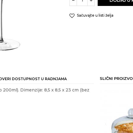
DODAJ U
Sačuvajte u listi želja
SLIČNI PROIZVO
OVERI DOSTUPNOST U RADNJAMA
 200ml). Dimenzije: 8,5 x 8,5 x 23 cm (bez
ail
 HRANE