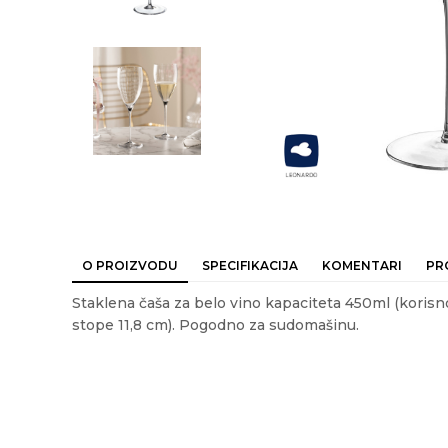
O PROIZVODU
SPECIFIKACIJA
KOMENTARI
PR
Staklena čaša za belo vino kapaciteta 450ml (korisno
stope 11,8 cm). Pogodno za sudomašinu.
Ime/Nadimak
Em
Karakteristika
Vrednost
Kategorija
SERVIRANJE
Težina specifikacija
0.16 kg
Poruka