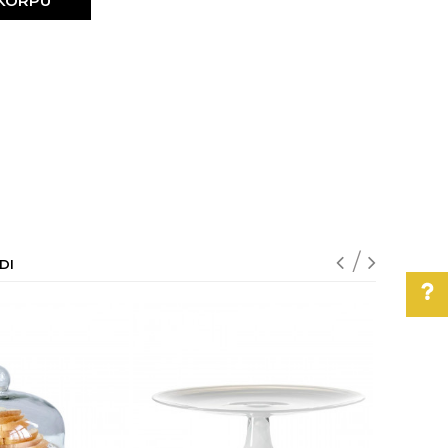
 KORPU
DI
Pomoć pri kupovini
Za više informacija,
pomoć i porudžbine