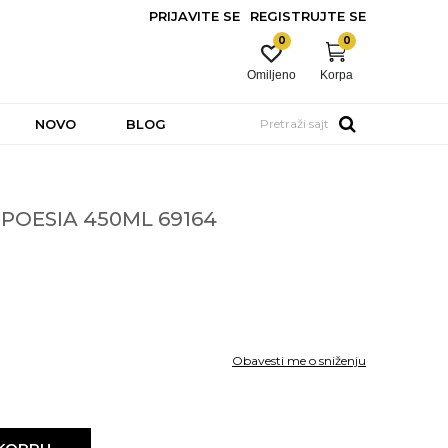
PRIJAVITE SE
REGISTRUJTE SE
0
0
Omiljeno
Korpa
NOVO
BLOG
Pretraži sajt
 POESIA 450ML 69164
Obavesti me o sniženju