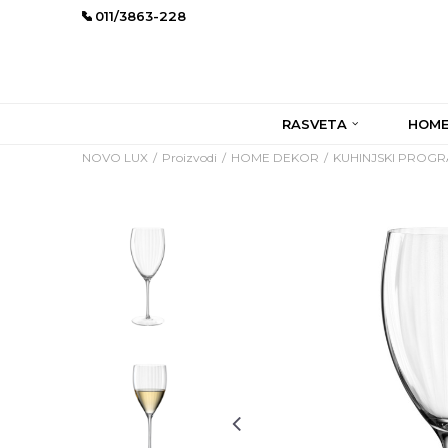
011/3863-228
RASVETA
HOME
NOVO LUX
Proizvodi
HOME DEKOR
KUHINJSKI PROG