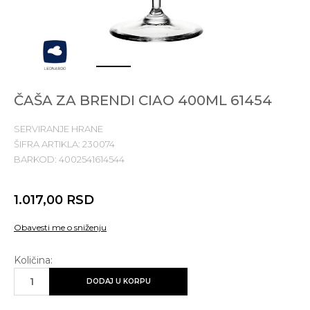
1
2
3
ČAŠA ZA BRENDI CIAO 400ML 61454
SERVIRANJE HRANE
ŠIFRA ARTIKLA:
230074
BARKOD:
4002541614544
1.017,00
RSD
Obavesti me o sniženju
Količina:
DODAJ U KORPU