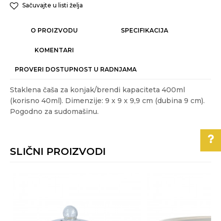
Sačuvajte u listi želja
O PROIZVODU
SPECIFIKACIJA
KOMENTARI
PROVERI DOSTUPNOST U RADNJAMA
Staklena čaša za konjak/brendi kapaciteta 400ml
(korisno 40ml). Dimenzije: 9 x 9 x 9,9 cm (dubina 9 cm).
Pogodno za sudomašinu.
Karakteristika
Vrednost
Ime/Nadimak
Kategorija
SERVIRANJE HRANE
SLIČNI PROIZVODI
Težina specifikacija
0.14 kg
Email
Akcija
NE
Pomoć pri kupovini
Boja
Transparentna
Za više informacija,
Poruka
pomoć i porudžbine
Gift program
DA
011/3863-228