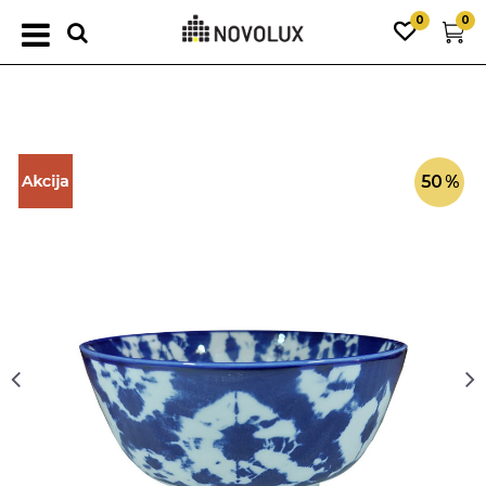
0
0
50
%