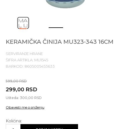
1
2
KERAMIČKA ČINIJA MU323-343 16CM
SERVIRANJE HRANE
ŠIFRA ARTIKLA:
MU1545
BARKOD:
8605005453633
599,00
RSD
299,00
RSD
Ušteda:
300,00
RSD
Obavesti me o sniženju
Količina: