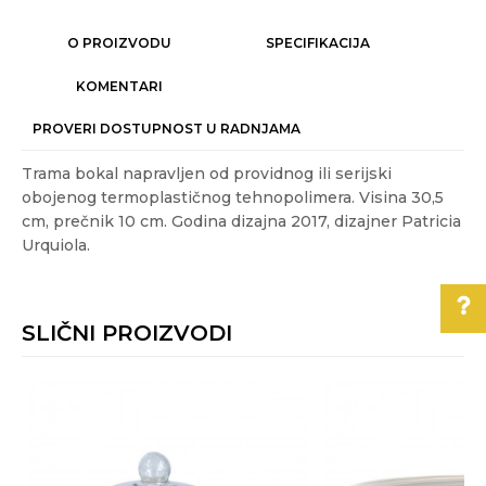
O PROIZVODU
SPECIFIKACIJA
KOMENTARI
PROVERI DOSTUPNOST U RADNJAMA
Trama bokal napravljen od providnog ili serijski
obojenog termoplastičnog tehnopolimera. Visina 30,5
cm, prečnik 10 cm. Godina dizajna 2017, dizajner Patricia
Urquiola.
Karakteristika
Vrednost
Ime/Nadimak
Kategorija
SERVIRANJE HRANE
SLIČNI PROIZVODI
Težina
0.92 kg
Email
specifikacija
Pomoć pri kupovini
Akcija
NE
Za više informacija,
Gift program
DA
Poruka
pomoć i porudžbine
Materijal
termoplastični tehnopolimer
011/3863-228