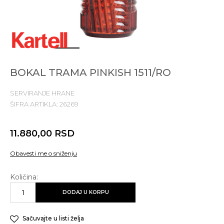
1
2
3
4
BOKAL TRAMA PINKISH 1511/RO
SERVIRANJE HRANE
ŠIFRA ARTIKLA:
26269
11.880,00
RSD
Obavesti me o sniženju
Količina:
DODAJ U KORPU
Sačuvajte u listi želja