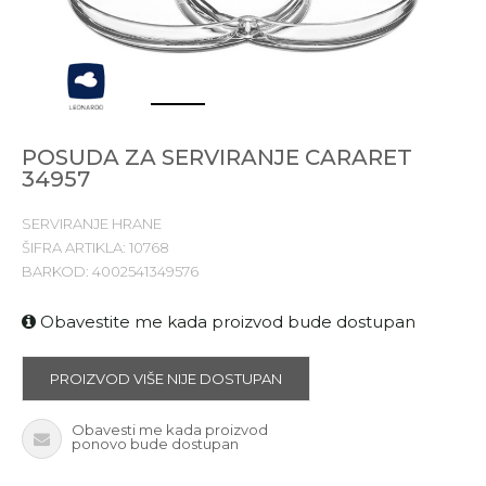
1
2
3
POSUDA ZA SERVIRANJE CARARET
34957
SERVIRANJE HRANE
ŠIFRA ARTIKLA:
10768
BARKOD:
4002541349576
Obavestite me kada proizvod bude dostupan
PROIZVOD VIŠE NIJE DOSTUPAN
Obavesti me kada proizvod
ponovo bude dostupan