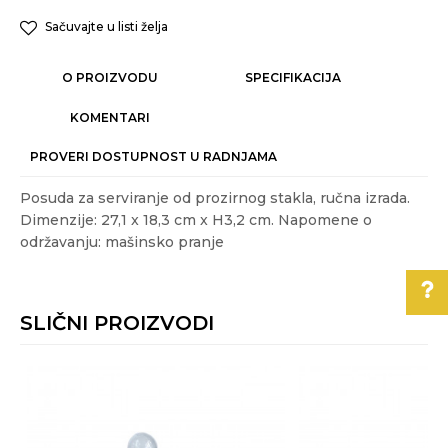
Sačuvajte u listi želja
O PROIZVODU
SPECIFIKACIJA
KOMENTARI
PROVERI DOSTUPNOST U RADNJAMA
Posuda za serviranje od prozirnog stakla, ručna izrada.
Dimenzije: 27,1 x 18,3 cm x H3,2 cm. Napomene o
održavanju: mašinsko pranje
Karakteristika
Vrednost
Ime/Nadimak
Kategorija
SERVIRANJE HRANE
SLIČNI PROIZVODI
Težina specifikacija
1.18 kg
Email
Pomoć pri kupovini
Akcija
NE
Boja
Transparentna
Za više informacija,
Poruka
pomoć i porudžbine
Gift program
DA
011/3863-228