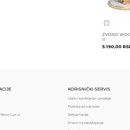
sparentna
o
ML 36534
ČINIJA ROMA 29 CM 27925
ZVONO WOO
11
8.638,00
RSD
5.190,00
RS
ja
,
trpezarija
ran
 LUX doo
čka
ACIJE
KORISNIČKI SERVIS
ardo
Uslovi korišćenja i prodaje
Politika privatnosti
 Novo Lux-a
Reklamacije
Pravo na odustajanje