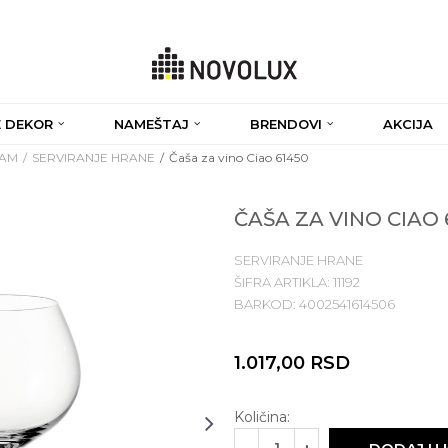
 DEKOR
NAMEŠTAJ
BRENDOVI
AKCIJA
RAM
SERVIRANJE HRANE
Čaša za vino Ciao 61450
ČAŠA ZA VINO CIAO 
SERVIRANJE HRANE
ŠIFRA ARTIKLA:
11192
BARKOD:
4002541614506
1.017,00
RSD
Količina: