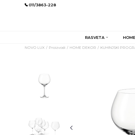
011/3863-228
RASVETA
HOME
NOVO LUX
Proizvodi
HOME DEKOR
KUHINJSKI PROG