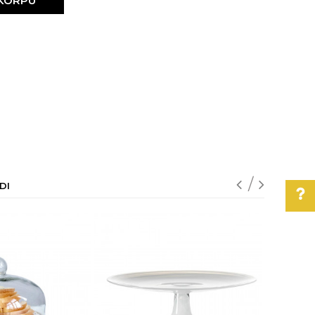
 KORPU
DI
Pomoć pri kupovini
Za više informacija,
pomoć i porudžbine
011/3863-228