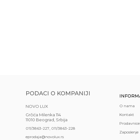
Akcija
NE
Boja
Tran
Gift program
NE
Materijal
stakl
ČAŠA SPIRITI 80 
Anti-spam zaštita - izračunajte koliko je 4 + 1 :
Najnoviji artikli
NE
725,00
RSD
Prostorije
kuhin
POŠALJI
Stil
mode
Uvoznik
NOVO
Zemlja uvoza
Nema
PODACI O KOMPANIJI
INFORM
Brendovi
Leon
O nama
NOVO LUX
Grčića Milenka 114
Kontakt
11010 Beograd, Srbija
Prodavnice
,
011/3863-227
011/3863-228
Zaposlenje
eprodaja@novolux.rs