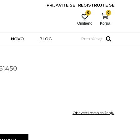
PRIJAVITE SE
REGISTRUJTE SE
0
0
Omiljeno
Korpa
NOVO
BLOG
Pretraži sajt
61450
Obavesti me o sniženju