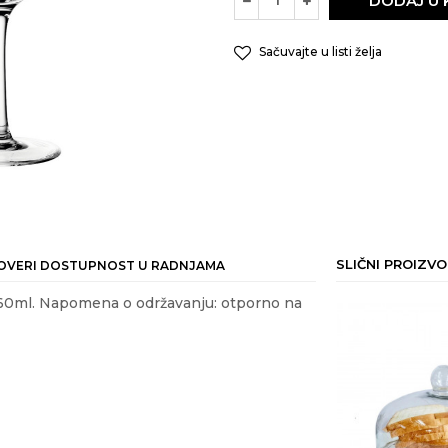
DODAJ U
Sačuvajte u listi želja
SLIČNI PROIZVO
OVERI DOSTUPNOST U RADNJAMA
 660ml. Napomena o održavanju: otporno na
ail
nost
IRANJE HRANE
kg