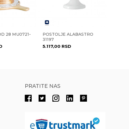
Radno vreme
Radnim danima od 9-16h
Pišite nam
D 28 MU0721-
POSTOLJE ALABASTRO
ČAŠA Z
eprodaja@novolux.rs
31197
120 ML
D
5.117,00
RSD
1.017,
PRATITE NAS