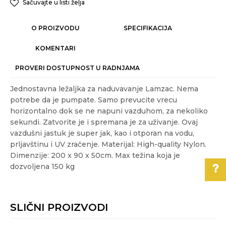
Sačuvajte u listi želja
O PROIZVODU
SPECIFIKACIJA
KOMENTARI
PROVERI DOSTUPNOST U RADNJAMA
Jednostavna ležaljka za naduvavanje Lamzac. Nema
potrebe da je pumpate. Samo prevucite vrecu
horizontalno dok se ne napuni vazduhom, za nekoliko
sekundi. Zatvorite je i spremana je za uživanje. Ovaj
vazdušni jastuk je super jak, kao i otporan na vodu,
prljavštinu i UV zračenje. Materijal: High-quality Nylon.
Dimenzije: 200 x 90 x 50cm. Max težina koja je
dozvoljena 150 kg
Karakteristika
Vrednost
Ime/Nadimak
Kategorija
RAZNO
Pomoć pri kupovini
SLIČNI PROIZVODI
Akcija
DA
Email