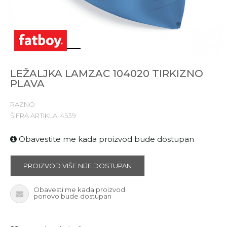
1
2
3
4
LEŽALJKA LAMZAC 104020 TIRKIZNO
PLAVA
RAZNO
ŠIFRA ARTIKLA:
4539
Obavestite me kada proizvod bude dostupan
PROIZVOD VIŠE NIJE DOSTUPAN
Obavesti me kada proizvod
ponovo bude dostupan