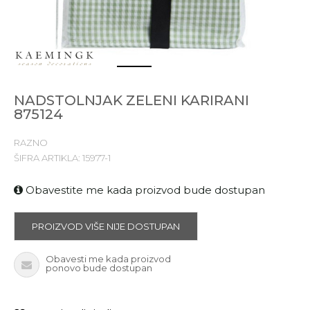
1
2
NADSTOLNJAK ZELENI KARIRANI
875124
RAZNO
ŠIFRA ARTIKLA:
15977-1
Obavestite me kada proizvod bude dostupan
PROIZVOD VIŠE NIJE DOSTUPAN
Obavesti me kada proizvod
ponovo bude dostupan