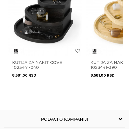
Stil
moderan
Zemlja
Srbija
porekla
Brendovi
AmbientAir
Anti-spam zaštita - izračunajte koliko je 2 + 3 :
KUTIJA ZA NAKIT COVE
KUTIJA ZA NAKIT
POŠALJI
1023441-040
1023441-390
8.581,00
RSD
8.581,00
RSD
PODACI O KOMPANIJI