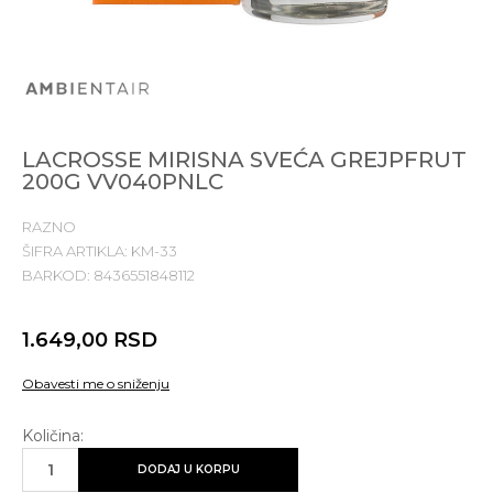
LACROSSE MIRISNA SVEĆA GREJPFRUT
200G VV040PNLC
RAZNO
ŠIFRA ARTIKLA:
KM-33
BARKOD:
8436551848112
1.649,00
RSD
Obavesti me o sniženju
Količina:
DODAJ U KORPU