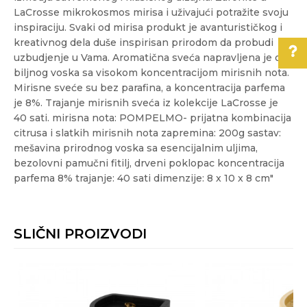
LaCrosse mikrokosmos mirisa i uživajući potražite svoju
inspiraciju. Svaki od mirisa produkt je avanturističkog i
kreativnog dela duše inspirisan prirodom da probudi
uzbudjenje u Vama. Aromatična sveća napravljena je od
biljnog voska sa visokom koncentracijom mirisnih nota.
Mirisne sveće su bez parafina, a koncentracija parfema
Pomoć pri kupovini
je 8%. Trajanje mirisnih sveća iz kolekcije LaCrosse je
40 sati. mirisna nota: POMPELMO- prijatna kombinacija
Za više informacija,
citrusa i slatkih mirisnih nota zapremina: 200g sastav:
pomoć i porudžbine
mešavina prirodnog voska sa esencijalnim uljima,
011/3863-228
bezolovni pamučni fitilj, drveni poklopac koncentracija
parfema 8% trajanje: 40 sati dimenzije: 8 x 10 x 8 cm"
Radno vreme
Karakteristika
Vrednost
Radnim danima od 9-16h
Ime/Nadimak
Kategorija
RAZNO
SLIČNI PROIZVODI
Pišite nam
Akcija
NE
Email
eprodaja@novolux.rs
Gift program
NE
dnevna soba
,
kancelarija
,
radna soba
,
Prostorije
spavaća soba
,
trpezarija
Poruka