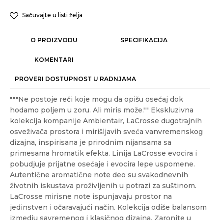
Sačuvajte u listi želja
O PROIZVODU
SPECIFIKACIJA
KOMENTARI
PROVERI DOSTUPNOST U RADNJAMA
"""Ne postoje reči koje mogu da opišu osećaj dok
hodamo poljem u zoru. Ali miris može."" Ekskluzivna
kolekcija kompanije Ambientair, LaCrosse dugotrajnih
osveživača prostora i mirišljavih sveća vanvremenskog
dizajna, inspirisana je prirodnim nijansama sa
primesama hromatik efekta. Linija LaCrosse evocira i
pobudjuje prijatne osećaje i evocira lepe uspomene.
Autentične aromatične note deo su svakodnevnih
životnih iskustava proživljenih u potrazi za suštinom.
LaCrosse mirisne note ispunjavaju prostor na
jedinstven i očaravajući način. Kolekcija odiše balansom
izmedju savremenog i klasičnog dizajna. Zaronite u