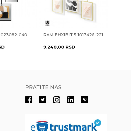
Radno vreme
Radnim danima od 9-16h
Pišite nam
1023082-040
RAM EHXIBIT 5 1013426-221
RAM Z
eprodaja@novolux.rs
101992
SD
9.240,00
RSD
3.960
PRATITE NAS