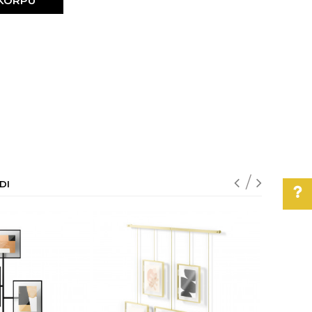
 KORPU
DI
Pomoć pri kupovini
Za više informacija,
pomoć i porudžbine
011/3863-228