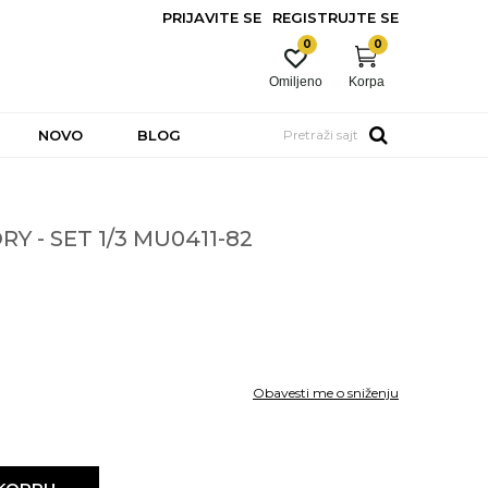
PRIJAVITE SE
REGISTRUJTE SE
0
0
Omiljeno
Korpa
NOVO
BLOG
Pretraži sajt
Y - SET 1/3 MU0411-82
Obavesti me o sniženju