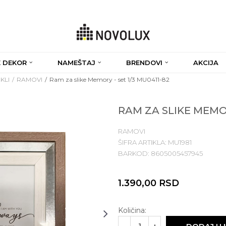
 DEKOR
NAMEŠTAJ
BRENDOVI
AKCIJA
KLI
RAMOVI
Ram za slike Memory - set 1/3 MU0411-82
RAM ZA SLIKE MEMOR
RAMOVI
ŠIFRA ARTIKLA:
MU1981
BARKOD:
8605005457945
1.390,00
RSD
Količina: