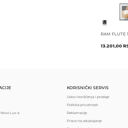
UTE
blje
,
spavaća soba
RAM ZA SLIKE FLUTE
,
trpezarija
RAM FLUTE 
1022482-104
4.620,00
RSD
13.201,00
R
ACIJE
KORISNIČKI SERVIS
Uslovi korišćenja i prodaje
Politika privatnosti
 Novo Lux-a
Reklamacije
Pravo na odustajanje