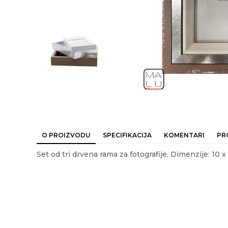
O PROIZVODU
SPECIFIKACIJA
KOMENTARI
PR
Set od tri drvena rama za fotografije. Dimenzije: 10 x 
Ime/Nadimak
Em
Karakteristika
Vrednost
Kategorija
RAMOVI
Akcija
NE
Poruka
Boje:
multikolor