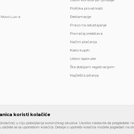
Politika privatnosti
 Novo Lux-a
Reklamacije
Pravo na odustajanje
Povraćaj sredstava
Načini plaćanja
Kako kupiti
Uslovi isporuke
Šta dobijam registracijom
Najčešća pitanja
nica koristi kolačiće
 (kolačiće) u cilju poboljšanja korisničkog iskustva. Ukoliko nastavite da pregledate i k
kazu slika i samih cena, ali ne možemo garantovati da su sve informaci
 slažete se sa upotrebom kolačića. Detalje o upotrebi kolačića možete pogledati na str
akom trenutku. Raspoloživost robe možete proveriti besplatnim poziv