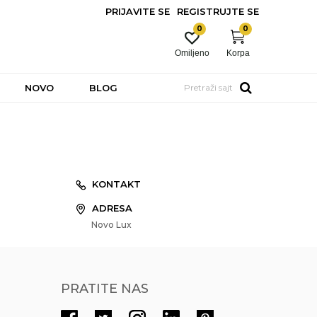
PRIJAVITE SE
REGISTRUJTE SE
0
0
Omiljeno
Korpa
NOVO
BLOG
Pretraži sajt
KONTAKT
ADRESA
Novo Lux
PRATITE NAS