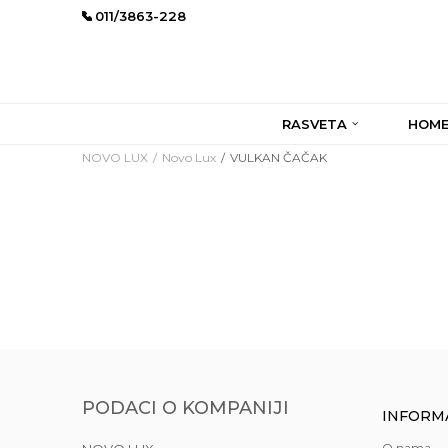
011/3863-228
RASVETA
HOME
NOVO LUX
Novo Lux
VULKAN ČAČAK
PODACI O KOMPANIJI
INFORM
O nama