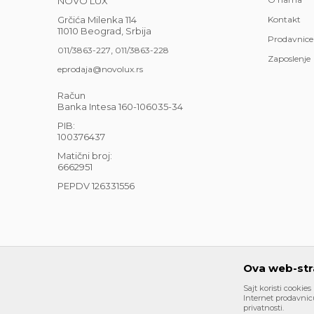
NOVO LUX
Grčića Milenka 114
Kontakt
11010 Beograd, Srbija
Prodavnice
,
011/3863-227
011/3863-228
Zaposlenje
eprodaja@novolux.rs
Račun
Banka Intesa 160-106035-34
PIB:
100376437
Matični broj:
6662951
PEPDV 126331556
Ova web-stra
Sajt koristi cookies
Nastojimo da budemo što precizniji u opisu proizvoda, pri
Internet prodavnicu
su deo naše ponude i ne podrazumeva da su dostupni u sv
privatnosti.
mail eprodaja@novolux.rs.