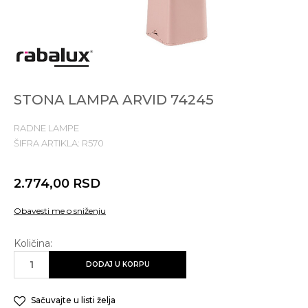
1
2
3
4
5
STONA LAMPA ARVID 74245
RADNE LAMPE
ŠIFRA ARTIKLA:
R570
2.774,00
RSD
Obavesti me o sniženju
Količina:
DODAJ U KORPU
Sačuvajte u listi želja