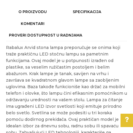
O PROIZVODU
SPECIFIKACIJA
KOMENTARI
PROVERI DOSTUPNOST U RADNJAMA
Rabalux Arvid stona lampa preporučuje se onima koji
traže praktičnu LED stočnu lampu sa pametnim
funkcijama. Ovaj model je u potpunosti izrađen od
plastike, sa veselim ružičastim postoljem i belim
abažurom. Krak lampe je tanak, savijen na vrhu i
završava se kvadratnom glavom lampe sa zaobljenim
uglovima. Baza takođe funkcioniše kao držač za mobilni
telefon i olovke, što lampu čini efikasnim pomoćnikom u
održavanju urednosti na vašem stolu. Lampa za čitanje
ima ugrađeni LED izvor svetlosti koji emituje prirodno
belo svetlo. Svetlina se može podesiti u tri koraka
pomoću dodirnog prekidača. Ovaj praktičan model je
idealan izbor za dnevnu sobu, radnu sobu ili spavaću
sobu. Zahvaljujući LED tehnologiji, karakteriše ga