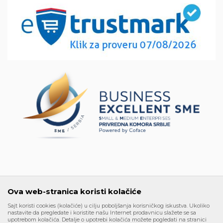
Povraćaj sredstava
100376437
Matični broj:
Načini plaćanja
6662951
Kako kupiti
PEPDV 126331556
Uslovi isporuke
Šta dobijam registracijom
Najčešća pitanja
Ova web-stranica koristi kolačiće
Sajt koristi cookies (kolačiće) u cilju poboljšanja korisničkog iskustva. Ukoliko
nastavite da pregledate i koristite našu Internet prodavnicu slažete se sa
upotrebom kolačića. Detalje o upotrebi kolačića možete pogledati na stranici