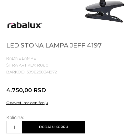
1
2
3
LED STONA LAMPA JEFF 4197
RADNE LAMPE
ŠIFRA ARTIKLA:
R080
BARKOD:
5998250341972
4.750,00
RSD
Obavesti me o sniženju
Količina:
DODAJ U KORPU