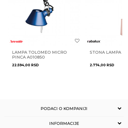
Izvor svetla
integrisani LED
Radno vreme
Radnim danima od 9-16h
Materijal
plastika
Najnoviji artikli
NE
Pišite nam
Anti-spam zaštita - izračunajte koliko je 9 - 4 :
eprodaja@novolux.rs
Prostorije
dečija soba
,
radna soba
Stil
moderan
LAMPA TOLOMEO MICRO
STONA LAMPA AR
POŠALJI
PINCA A010850
RABALUX SRB d.o.o. Beograd-
Uvoznik
Zemun
22.594,00
RSD
2.774,00
RSD
Zemlja porekla
Mađarska
Zemlja uvoza
Mađarska
Brendovi
Rabalux
PODACI O KOMPANIJI
NOVO LUX
INFORMACIJE