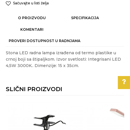
Sačuvajte u listi želja
O PROIZVODU
SPECIFIKACIJA
KOMENTARI
PROVERI DOSTUPNOST U RADNJAMA
Stona LED radna lampa izrađena od termo plastike u
crnoj boji sa štipaljkom. Izvor svetlosti: Integrisani LED
4,5W 3000K.. Dimenzije: 15 x 35cm.
Karakteristika
Vrednost
Ime/Nadimak
Kategorija
RADNE LAMPE
SLIČNI PROIZVODI
Akcija
NE
Email
Boja
Crna
Pomoć pri kupovini
Energetska
A++ - A
Za više informacija,
efikasnost
Poruka
pomoć i porudžbine
Gift program
NE
011/3863-228