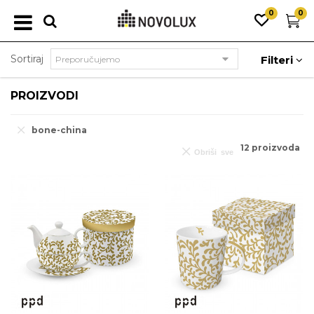
0
0
Sortiraj
Filteri
PROIZVODI
bone-china
12
proizvoda
Obriši sve