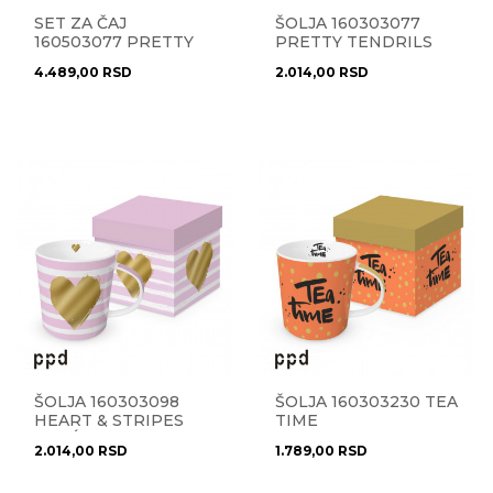
SET ZA ČAJ
ŠOLJA 160303077
160503077 PRETTY
PRETTY TENDRILS
TENDRILS GOLD
GOLD
4.489,00
RSD
2.014,00
RSD
ŠOLJA 160303098
ŠOLJA 160303230 TEA
HEART & STRIPES
TIME
ROSÉ
2.014,00
RSD
1.789,00
RSD