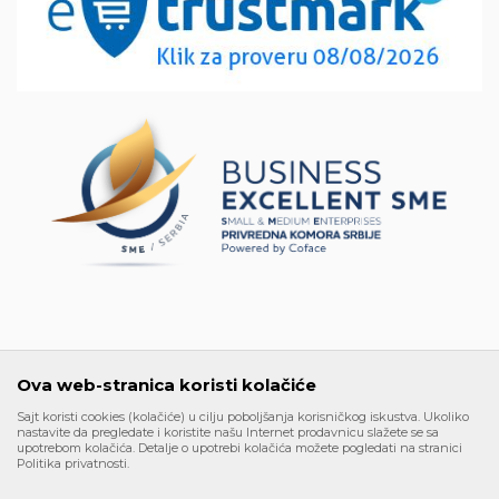
Matični broj:
Načini plaćanja
6662951
Kako kupiti
PEPDV 126331556
Uslovi isporuke
Šta dobijam registracijom
Najčešća pitanja
Ova web-stranica koristi kolačiće
Sajt koristi cookies (kolačiće) u cilju poboljšanja korisničkog iskustva. Ukoliko
nastavite da pregledate i koristite našu Internet prodavnicu slažete se sa
upotrebom kolačića. Detalje o upotrebi kolačića možete pogledati na stranici
Politika privatnosti.