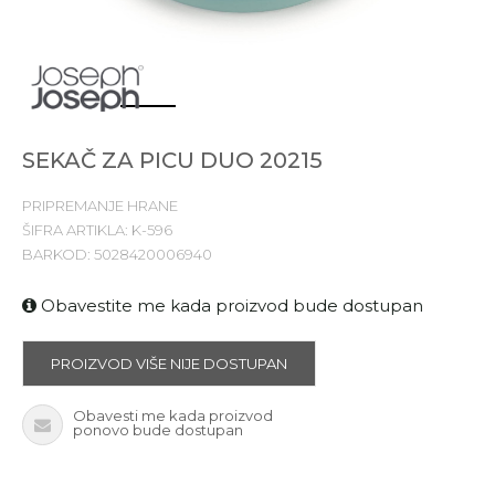
1
2
3
4
SEKAČ ZA PICU DUO 20215
PRIPREMANJE HRANE
ŠIFRA ARTIKLA:
K-596
BARKOD:
5028420006940
Obavestite me kada proizvod bude dostupan
PROIZVOD VIŠE NIJE DOSTUPAN
Obavesti me kada proizvod
ponovo bude dostupan