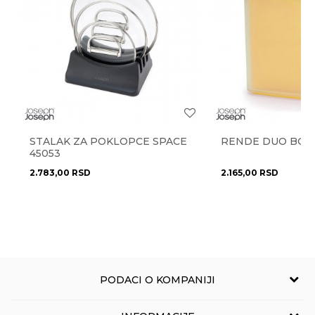
Najnoviji artikli
NE
Radno vreme
Radnim danima od 9-16h
Stil
moderan
Zemlja porekla
Srbija
Pišite nam
Anti-spam zaštita - izračunajte koliko je 4 + 1 :
Brendovi
Joseph Joseph
eprodaja@novolux.rs
STALAK ZA POKLOPCE SPACE
RENDE DUO BOX 
POŠALJI
45053
2.783,00
RSD
2.165,00
RSD
PODACI O KOMPANIJI
NOVO LUX