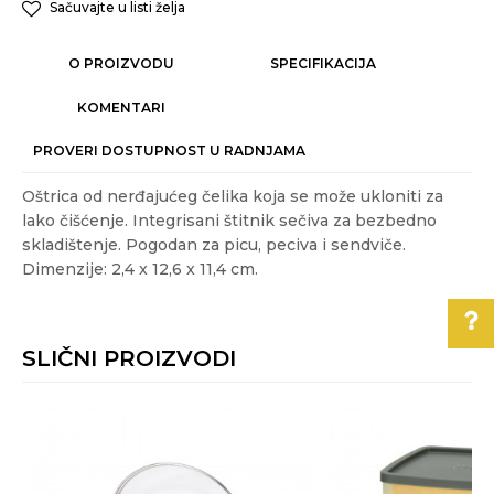
Sačuvajte u listi želja
O PROIZVODU
SPECIFIKACIJA
KOMENTARI
PROVERI DOSTUPNOST U RADNJAMA
Oštrica od nerđajućeg čelika koja se može ukloniti za
lako čišćenje. Integrisani štitnik sečiva za bezbedno
skladištenje. Pogodan za picu, peciva i sendviče.
Dimenzije: 2,4 x 12,6 x 11,4 cm.
Karakteristika
Vrednost
Ime/Nadimak
Kategorija
PRIPREMANJE HRANE
SLIČNI PROIZVODI
Akcija
NE
Email
Pomoć pri kupovini
Boja
Plava
Gift program
NE
Za više informacija,
Poruka
pomoć i porudžbine
Materijal
nerđajući čelik
,
plastika
011/3863-228