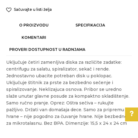
Sačuvajte u listi želja
O PROIZVODU
SPECIFIKACIJA
KOMENTARI
PROVERI DOSTUPNOST U RADNJAMA
Uključuje četiri zamenljiva diska za različite zadatke:
centrifugu za salatu, spiralizator, sekač i rende.
Jednostavno ubacite potreban disk u poklopac.
Uključuje štitnik za prste za bezbedno sečenje i
spiralizovanje. Neklizajuca osnova. Pribor se uredno
slaže unutar glavne posude za kompaktno skladištenje.
Samo ručno pranje. Oprez: Oštra sečiva – rukujte
pažljivo. Držati van domašaja dece. Samo za pripremu
hrane – nije pogodno za čuvanje hrane. Nije bezbedno
za mikrotalasnu. Bez BPA. Dimenzije: 15,5 x 24 x 24 cm
Karakteristika
Vrednost
Ime/Nadimak
Pomoć pri kupovini