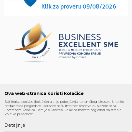
Kako kupiti
PEPDV 126331556
Uslovi isporuke
Šta dobijam registracijom
Najčešća pitanja
Ova web-stranica koristi kolačiće
Sajt koristi cookies (kolačiće) u cilju poboljšanja korisničkog iskustva. Ukoliko
nastavite da pregledate i koristite našu Internet prodavnicu slažete se sa
upotrebom kolačića. Detalje o upotrebi kolačića možete pogledati na stranici
Politika privatnosti.
Nastojimo da budemo što precizniji u opisu proizvoda, prikazu
Detaljnije
slika i samih cena, ali ne možemo garantovati da su sve
informacije kompletne i bez grešaka. Svi artikli prikazani na sajtu