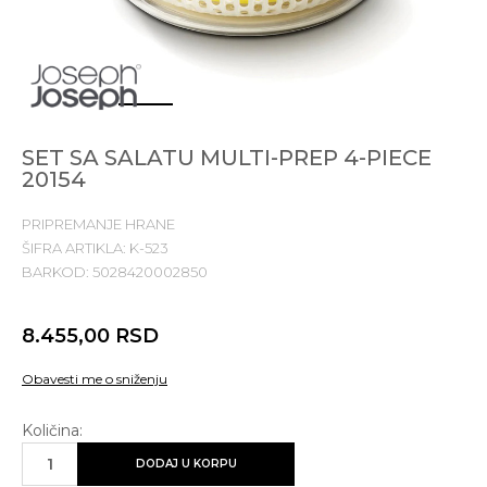
1
2
3
4
SET SA SALATU MULTI-PREP 4-PIECE
20154
PRIPREMANJE HRANE
ŠIFRA ARTIKLA:
K-523
BARKOD:
5028420002850
8.455,00
RSD
Obavesti me o sniženju
Količina:
DODAJ U KORPU