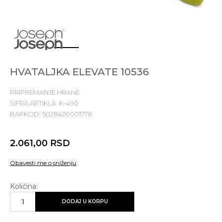
1
2
3
4
HVATALJKA ELEVATE 10536
PRIPREMANJE HRANE
ŠIFRA ARTIKLA:
K-490
BARKOD:
5028420001778
2.061,00
RSD
Obavesti me o sniženju
Količina:
DODAJ U KORPU