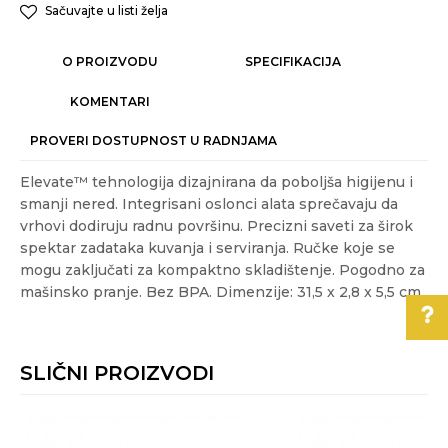
Sačuvajte u listi želja
O PROIZVODU
SPECIFIKACIJA
KOMENTARI
PROVERI DOSTUPNOST U RADNJAMA
Elevate™ tehnologija dizajnirana da poboljša higijenu i
smanji nered. Integrisani oslonci alata sprečavaju da
vrhovi dodiruju radnu površinu. Precizni saveti za širok
spektar zadataka kuvanja i serviranja. Ručke koje se
mogu zaključati za kompaktno skladištenje. Pogodno za
mašinsko pranje. Bez BPA. Dimenzije: 31,5 x 2,8 x 5,5 cm
Karakteristika
Vrednost
Ime/Nadimak
Kategorija
PRIPREMANJE HRANE
SLIČNI PROIZVODI
Akcija
NE
Pomoć pri kupovini
Email
Boje:
hrom, zelena
Za više informacija,