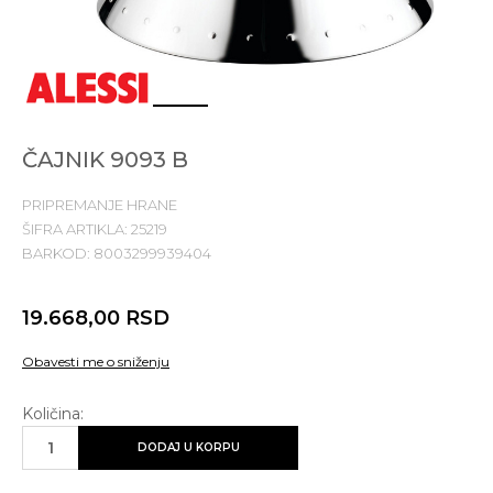
1
2
3
ČAJNIK 9093 B
PRIPREMANJE HRANE
ŠIFRA ARTIKLA:
25219
BARKOD:
8003299939404
19.668,00
RSD
Obavesti me o sniženju
Količina:
DODAJ U KORPU