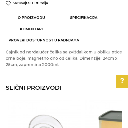
Sačuvajte u listi želja
O PROIZVODU
SPECIFIKACIJA
KOMENTARI
PROVERI DOSTUPNOST U RADNJAMA
Čajnik od nerđajućer čelika sa zviždaljkom u obliku ptice
crne boje, magnetno dno od čelika. Dimenzije: 24cm x
25cm, zapremina 2000ml.
Karakteristika
Vrednost
Ime/Nadimak
Kategorija
PRIPREMANJE HRANE
SLIČNI PROIZVODI
Težina specifikacija
1.38 kg
Email
Akcija
NE
Pomoć pri kupovini
Boja
Hrom
Za više informacija,
Poruka
pomoć i porudžbine
Gift program
NE
011/3863-228