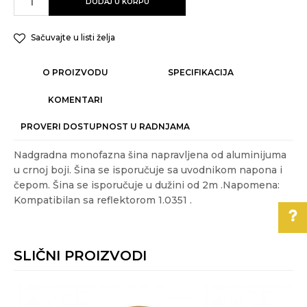
DODAJ U KORPU
Sačuvajte u listi želja
O PROIZVODU
SPECIFIKACIJA
KOMENTARI
PROVERI DOSTUPNOST U RADNJAMA
Nadgradna monofazna šina napravljena od aluminijuma
u crnoj boji. Šina se isporučuje sa uvodnikom napona i
čepom. Šina se isporučuje u dužini od 2m .Napomena:
Kompatibilan sa reflektorom 1.0351 .
Karakteristika
Vrednost
Ime/Nadimak
Kategorija
NADGRADNA RASVETA
SLIČNI PROIZVODI
Akcija
DA
Pomoć pri kupovini
Email
Boja
Crna
Za više informacija,