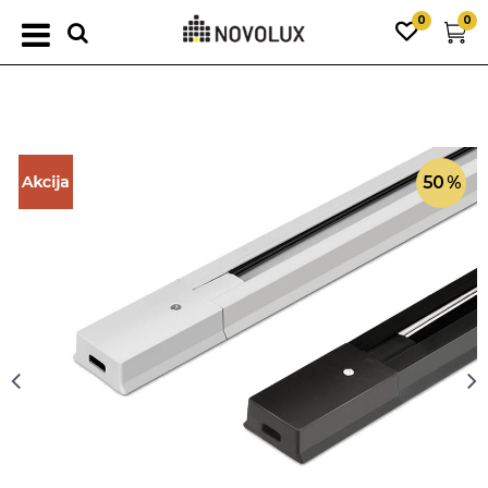
0
0
50
%