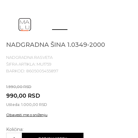
1
2
NADGRADNA ŠINA 1.0349-2000
NADGRADNA RASVETA
ŠIFRA ARTIKLA:
MU1759
BARKOD:
8605005455897
1.990,00
RSD
990,00
RSD
Ušteda:
1.000,00
RSD
Obavesti me o sniženju
Količina: