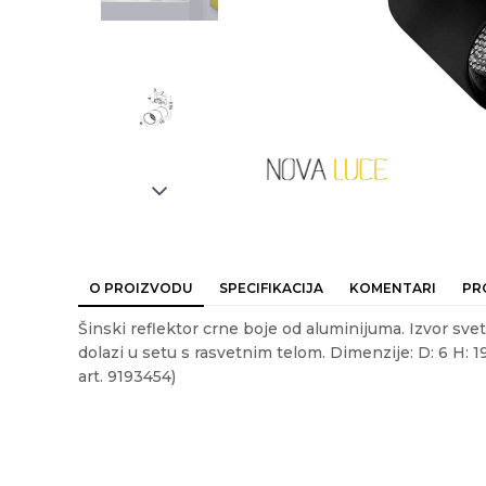
O PROIZVODU
SPECIFIKACIJA
KOMENTARI
PR
Šinski reflektor crne boje od aluminijuma. Izvor svet
dolazi u setu s rasvetnim telom. Dimenzije: D: 6 H: 1
art. 9193454)
Ime/Nadimak
Em
Karakteristika
Vrednost
Kategorija
NADGRADNA R
Težina specifikacija
0.5 kg