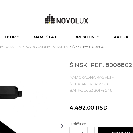
 DEKOR
NAMEŠTAJ
BRENDOVI
AKCIJA
A RASVETA
NADGRADNA RASVETA
Šinski ref. 8008802
ŠINSKI REF. 8008802
NADGRADNA RASVETA
ŠIFRA ARTIKLA:
6228
BARKOD:
5212017412461
4.492,00
RSD
Količina: