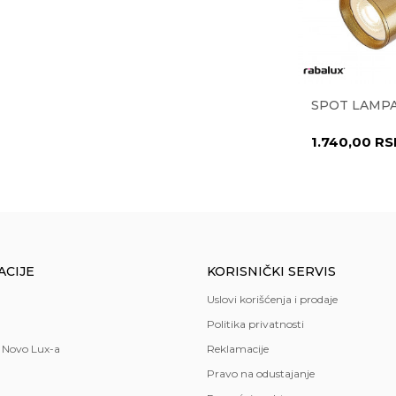
LEKTOR
NADGRADNA SVETILJKA
SPOT LAMPA
2
RENDE 9175514
2.265,00
RSD
1.740,00
RS
ncelarija
,
spavaća soba
ACIJE
KORISNIČKI SERVIS
Uslovi korišćenja i prodaje
Politika privatnosti
 Novo Lux-a
Reklamacije
Pravo na odustajanje