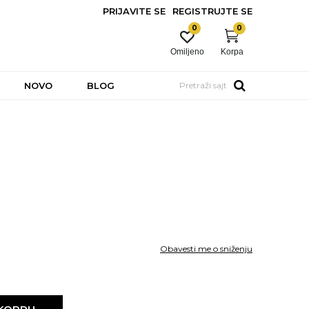
PRIJAVITE SE
REGISTRUJTE SE
0
0
Omiljeno
Korpa
NOVO
BLOG
Pretraži sajt
Obavesti me o sniženju