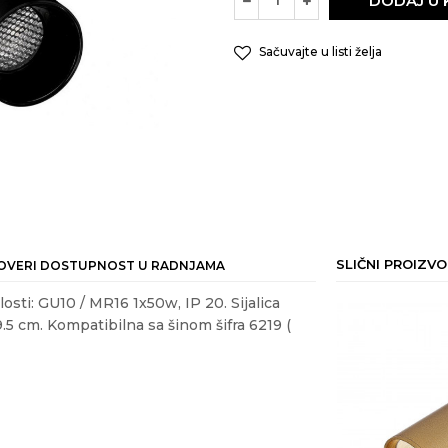
DODAJ U
Sačuvajte u listi želja
SLIČNI PROIZVO
OVERI DOSTUPNOST U RADNJAMA
losti: GU10 / MR16 1x50w, IP 20. Sijalica
9.5 cm. Kompatibilna sa šinom šifra 6219 (
35
%
ail
ASVETA