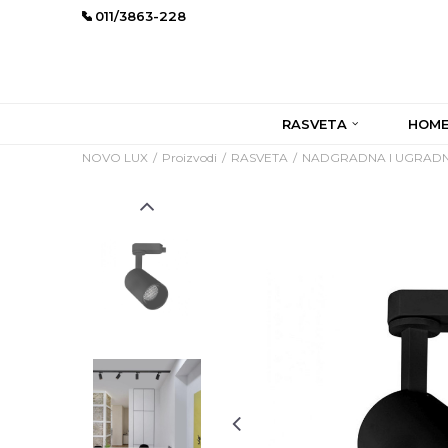
011/3863-228
RASVETA
HOME
NOVO LUX
Proizvodi
RASVETA
NADGRADNA I UGRADN