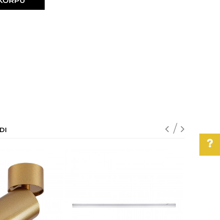
 KORPU
DI
Pomoć pri kupovini
Za više informacija,
pomoć i porudžbine