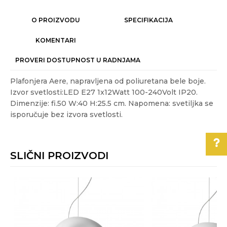
O PROIZVODU
SPECIFIKACIJA
KOMENTARI
PROVERI DOSTUPNOST U RADNJAMA
Plafonjera Aere, napravljena od poliuretana bele boje.
Izvor svetlosti:LED E27 1x12Watt 100-240Volt IP20.
Dimenzije: fi.50 W:40 H:25.5 cm. Napomena: svetiljka se
isporučuje bez izvora svetlosti.
Karakteristika
Vrednost
Ime/Nadimak
Kategorija
MODERNI LUSTERI I VISILICE
SLIČNI PROIZVODI
Akcija
NE
Email
Boja
Bela
Pomoć pri kupovini
Energetska efikasnost
A+++
Za više informacija,
Poruka
pomoć i porudžbine
Gift program
NE
011/3863-228