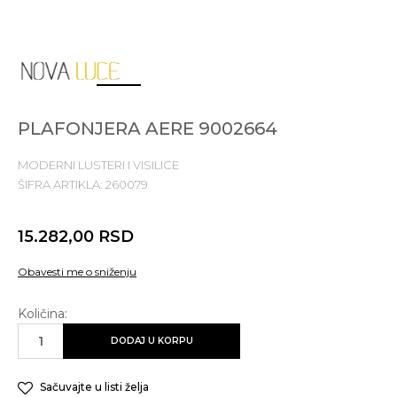
1
2
3
4
PLAFONJERA AERE 9002664
MODERNI LUSTERI I VISILICE
ŠIFRA ARTIKLA:
260079
15.282,00
RSD
Obavesti me o sniženju
Količina:
DODAJ U KORPU
Sačuvajte u listi želja