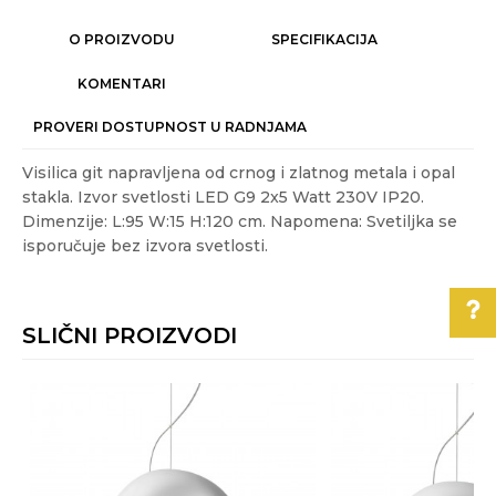
O PROIZVODU
SPECIFIKACIJA
KOMENTARI
PROVERI DOSTUPNOST U RADNJAMA
Visilica git napravljena od crnog i zlatnog metala i opal
stakla. Izvor svetlosti LED G9 2x5 Watt 230V IP20.
Dimenzije: L:95 W:15 H:120 cm. Napomena: Svetiljka se
isporučuje bez izvora svetlosti.
Karakteristika
Vrednost
Ime/Nadimak
Kategorija
MODERNI LUSTERI I VISILICE
SLIČNI PROIZVODI
Akcija
NE
Email
Boja
Crna
Pomoć pri kupovini
Energetska efikasnost
A+
Za više informacija,
Poruka
pomoć i porudžbine
Gift program
NE
011/3863-228