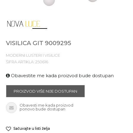
1
2
3
4
VISILICA GIT 9009295
MODERNI LUSTERI I VISILICE
ŠIFRA ARTIKLA:
250616
Obavestite me kada proizvod bude dostupan
PROIZVOD VIŠE NIJE DOSTUPAN
Obavesti me kada proizvod
ponovo bude dostupan
Sačuvajte u listi želja