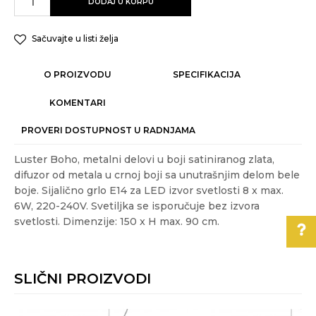
DODAJ U KORPU
Sačuvajte u listi želja
O PROIZVODU
SPECIFIKACIJA
KOMENTARI
PROVERI DOSTUPNOST U RADNJAMA
Luster Boho, metalni delovi u boji satiniranog zlata,
difuzor od metala u crnoj boji sa unutrašnjim delom bele
boje. Sijalično grlo E14 za LED izvor svetlosti 8 x max.
6W, 220-240V. Svetiljka se isporučuje bez izvora
svetlosti. Dimenzije: 150 x H max. 90 cm.
Karakteristika
Vrednost
Ime/Nadimak
Kategorija
MODERNI LUSTERI I VISILICE
SLIČNI PROIZVODI
Pomoć pri kupovini
Težina specifikacija
7 kg
Email
Akcija
DA
Za više informacija,