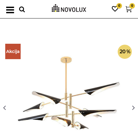
0
0
20
%