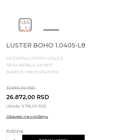
1
2
3
LUSTER BOHO 1.0405-L8
MODERNI LUSTERI I VISILICE
ŠIFRA ARTIKLA:
MU1877
BARKOD:
8605005450106
33.590,00
RSD
26.872,00
RSD
Ušteda:
6.718,00
RSD
Obavesti me o sniženju
Količina: