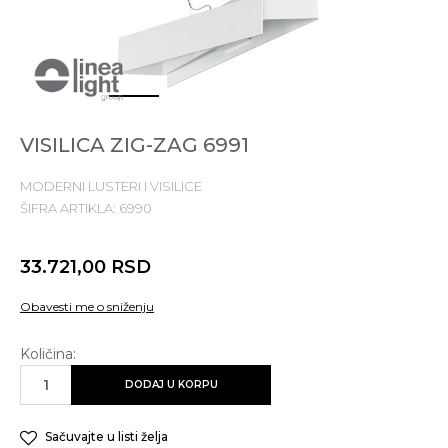
1
2
3
4
VISILICA ZIG-ZAG 6991
MODERNI LUSTERI I VISILICE
ŠIFRA ARTIKLA:
6990
33.721,00
RSD
Obavesti me o sniženju
Količina:
DODAJ U KORPU
Sačuvajte u listi želja