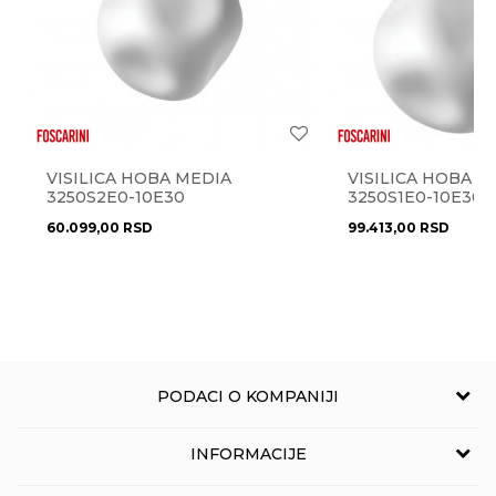
Izvor svetla
E27
Radno vreme
Materijal
metal
Radnim danima od 9-16h
Najnoviji artikli
NE
Anti-spam zaštita - izračunajte koliko je 4 + 1 :
Pišite nam
dnevni boravak
,
hodnik
,
kancelarija
,
Prostorije
eprodaja@novolux.rs
spavaća soba
,
trpezarija
Stil
VISILICA HOBA MEDIA
moderan
VISILICA HOBA 
POŠALJI
3250S2E0-10E30
3250S1E0-10E30
Uvoznik
NOVO LUX doo
60.099,00
RSD
99.413,00
RSD
Zemlja uvoza
Italija
Brendovi
Linea Light
PODACI O KOMPANIJI
NOVO LUX
INFORMACIJE
Grčića Milenka 114