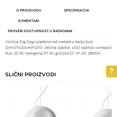
O PROIZVODU
SPECIFIKACIJA
KOMENTARI
PROVERI DOSTUPNOST U RADNJAMA
Visilica Zig-Zag izrađena od metala u beloj boji.
Dim.57x20cm/h200. Jačina sijalice: LED sijalica, compact
fluo 20 W, halogena 57 W; grlo2xE27, IP 20, 2800K.
Karakteristika
Vrednost
Ime/Nadimak
Kategorija
MODERNI LUSTERI I VISILICE
SLIČNI PROIZVODI
Akcija
NE
Email
Boja
Bela
Pomoć pri kupovini
Energetska
A++ - E
efikasnost
Poruka
Za više informacija,
pomoć i porudžbine
Gift program
NE
011/3863-228