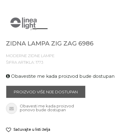
1
2
3
4
ZIDNA LAMPA ZIG ZAG 6986
MODERNE ZIDNE LAMPE
ŠIFRA ARTIKLA:
1773
Obavestite me kada proizvod bude dostupan
PROIZVOD VIŠE NIJE DOSTUPAN
Obavesti me kada proizvod
ponovo bude dostupan
Sačuvajte u listi želja