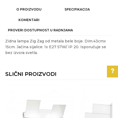
O PROIZVODU
SPECIFIKACIJA
KOMENTARI
PROVERI DOSTUPNOST U RADNJAMA
Zidna lampa Zig Zag od metala bele boje. Dim.43cmx
15cm. Jačina sijalice: 1x E27 57W/ IP 20. Isporučuje se
bez izvora svetla.
Karakteristika
Vrednost
Ime/Nadimak
Kategorija
MODERNE ZIDNE LAMPE
SLIČNI PROIZVODI
Akcija
NE
Email
Boja
Bela
Pomoć pri kupovini
Energetska
A++ - E
efikasnost
Poruka
Za više informacija,
pomoć i porudžbine
Gift program
NE
011/3863-228
Izvor svetla
E27