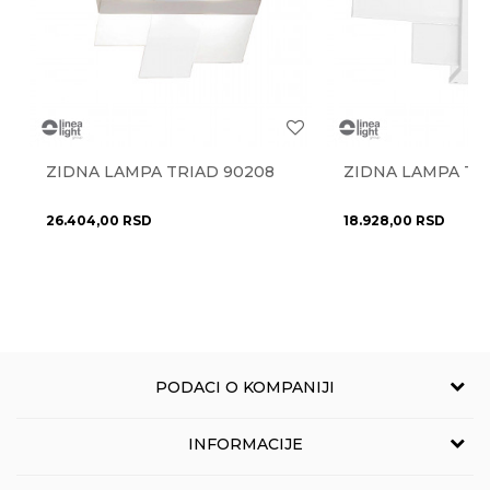
Radno vreme
Materijal
metal
Radnim danima od 9-16h
Najnoviji artikli
NE
Anti-spam zaštita - izračunajte koliko je 9 - 4 :
Pišite nam
dnevni boravak
,
hodnik
,
kancelarija
,
Prostorije
eprodaja@novolux.rs
spavaća soba
,
trpezarija
Stil
ZIDNA LAMPA TRIAD 90208
moderan
ZIDNA LAMPA TR
POŠALJI
Uvoznik
NOVO LUX doo
26.404,00
RSD
18.928,00
RSD
Zemlja uvoza
Italija
Brendovi
Linea Light
PODACI O KOMPANIJI
NOVO LUX
INFORMACIJE
Grčića Milenka 114