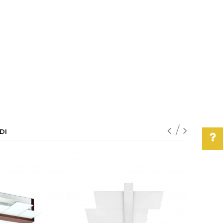
DI
Pomoć pri kupovini
Za više informacija,
pomoć i porudžbine
011/3863-228