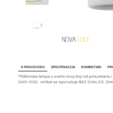
O PROIZVODU
SPECIFIKACIJA
KOMENTARI
PR
"Plafonska lampa u svetlo sivoj boji od poliuretana 
240V IP20 . Artikal se isporučuje BEZ SIJALICE. Dim
Ime/Nadimak
Em
Karakteristika
Vrednost
Kategorija
MODERNE PL
Akcija
NE
Poruka