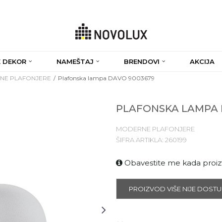
 DEKOR
NAMEŠTAJ
BRENDOVI
AKCIJA
NE PLAFONJERE
Plafonska lampa DAVO 9003679
PLAFONSKA LAMPA 
MODERNE PLAFONJERE
ŠIFRA ARTIKLA:
260199
Obavestite me kada proi
PROIZVOD VIŠE NIJE DOST