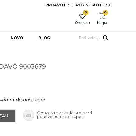
PRIJAVITE SE
REGISTRUJTE SE
0
0
Omiljeno
Korpa
NOVO
BLOG
Pretraži sajt
DAVO 9003679
zvod bude dostupan
Obavesti me kada proizvod
UPAN
ponovo bude dostupan