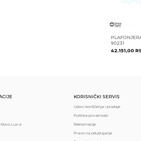
NY 2103
PLAFONJERA YASMIN
PLAFONJERA
6900003
90231
5.983,00
RSD
42.151,00
R
edsoblje
,
spavaća soba
ACIJE
KORISNIČKI SERVIS
Uslovi korišćenja i prodaje
Politika privatnosti
 Novo Lux-a
Reklamacije
Pravo na odustajanje