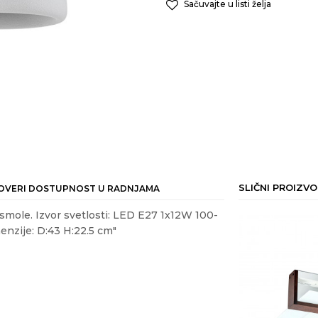
Sačuvajte u listi želja
SLIČNI PROIZVO
OVERI DOSTUPNOST U RADNJAMA
i smole. Izvor svetlosti: LED E27 1x12W 100-
enzije: D:43 H:22.5 cm"
ail
AFONJERE