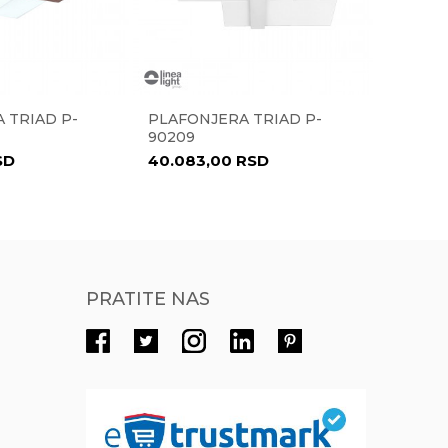
Radno vreme
Radnim danima od 9-16h
Pišite nam
 TRIAD P-
PLAFONJERA TRIAD P-
PLAFON
eprodaja@novolux.rs
90209
610052
SD
40.083,00
RSD
9.679,
PRATITE NAS