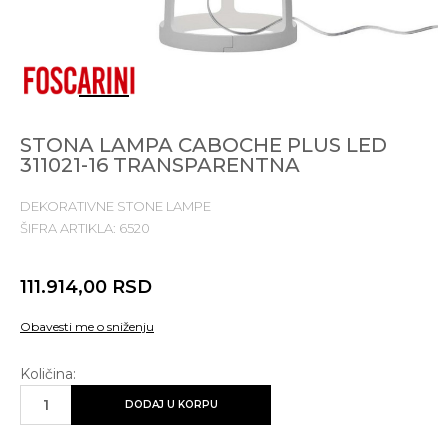
1
2
3
4
5
STONA LAMPA CABOCHE PLUS LED
311021-16 TRANSPARENTNA
DEKORATIVNE STONE LAMPE
ŠIFRA ARTIKLA:
6520
111.914,00
RSD
Obavesti me o sniženju
Količina:
DODAJ U KORPU