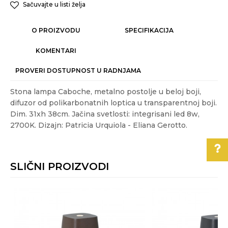
Sačuvajte u listi želja
O PROIZVODU
SPECIFIKACIJA
KOMENTARI
PROVERI DOSTUPNOST U RADNJAMA
Stona lampa Caboche, metalno postolje u beloj boji,
difuzor od polikarbonatnih loptica u transparentnoj boji.
Dim. 31xh 38cm. Jačina svetlosti: integrisani led 8w,
2700K. Dizajn: Patricia Urquiola - Eliana Gerotto.
Karakteristika
Vrednost
Ime/Nadimak
Kategorija
DEKORATIVNE STONE LAMPE
SLIČNI PROIZVODI
Težina
5.4 kg
Email
specifikacija
Pomoć pri kupovini
Akcija
NE
Za više informacija,
Boja
Transparentna
pomoć i porudžbine
Poruka
011/3863-228