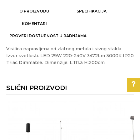
O PROIZVODU
SPECIFIKACIJA
KOMENTARI
PROVERI DOSTUPNOST U RADNJAMA
Visilica napravljena od zlatnog metala i sivog stakla.
Izvor svetlosti: LED 29W 220-240V 3472Lm 3000K IP20
Triac Dimmable. Dimenzije: L:111.3 H:200cm
Karakteristika
Vrednost
Ime/Nadimak
Kategorija
LED LUSTERI I VISILICE
SLIČNI PROIZVODI
Akcija
NE
Email
Boje:
siva, zlatna
Pomoć pri kupovini
%
Energetska efikasnost
A+
Poruka
Za više informacija,
Gift program
NE
pomoć i porudžbine
011/3863-228
Izvor svetla
LED