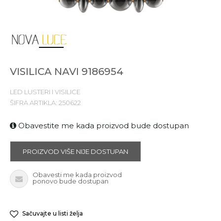
1
2
3
4
5
VISILICA NAVI 9186954
LED LUSTERI I VISILICE
ŠIFRA ARTIKLA:
250622
Obavestite me kada proizvod bude dostupan
PROIZVOD VIŠE NIJE DOSTUPAN
Obavesti me kada proizvod
ponovo bude dostupan
Sačuvajte u listi želja