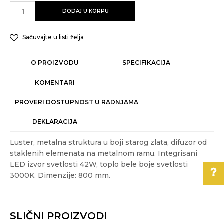
DODAJ U KORPU
Sačuvajte u listi želja
O PROIZVODU
SPECIFIKACIJA
KOMENTARI
PROVERI DOSTUPNOST U RADNJAMA
DEKLARACIJA
Luster, metalna struktura u boji starog zlata, difuzor od
staklenih elemenata na metalnom ramu. Integrisani
LED izvor svetlosti 42W, toplo bele boje svetlosti
3000K. Dimenzije: 800 mm.
Karakteristika
Vrednost
Ime/Nadimak
Kategorija
LED LUSTERI I VISILICE
Pomoć pri kupovini
SLIČNI PROIZVODI
Akcija
DA