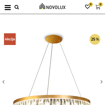
0
0
25
%