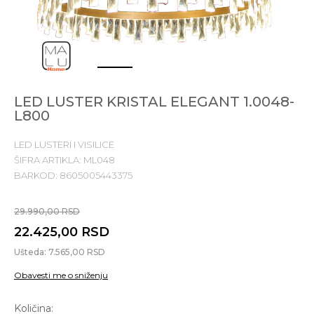
1
2
3
LED LUSTER KRISTAL ELEGANT 1.0048-
L800
LED LUSTERI I VISILICE
ŠIFRA ARTIKLA:
ML048
BARKOD:
8605005443375
29.990,00
RSD
22.425,00
RSD
Ušteda:
7.565,00
RSD
Obavesti me o sniženju
Količina: