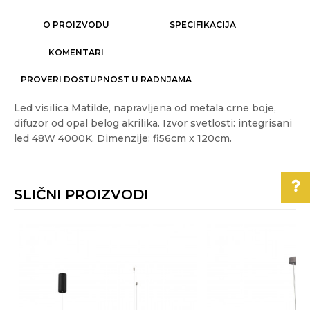
O PROIZVODU
SPECIFIKACIJA
KOMENTARI
PROVERI DOSTUPNOST U RADNJAMA
Led visilica Matilde, napravljena od metala crne boje,
difuzor od opal belog akrilika. Izvor svetlosti: integrisani
led 48W 4000K. Dimenzije: fi56cm x 120cm.
Karakteristika
Vrednost
Ime/Nadimak
Kategorija
LED LUSTERI I VISILICE
SLIČNI PROIZVODI
Težina
2.38 kg
Email
specifikacija
Pomoć pri kupovini
Akcija
DA
%
Boja
Crna
Poruka
Za više informacija,
pomoć i porudžbine
Energetska
A++ - A
011/3863-228
efikasnost