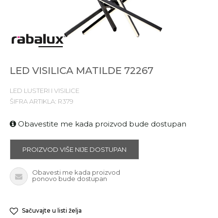
1
2
3
4
5
LED VISILICA MATILDE 72267
LED LUSTERI I VISILICE
ŠIFRA ARTIKLA:
R379
Obavestite me kada proizvod bude dostupan
PROIZVOD VIŠE NIJE DOSTUPAN
Obavesti me kada proizvod
ponovo bude dostupan
Sačuvajte u listi želja