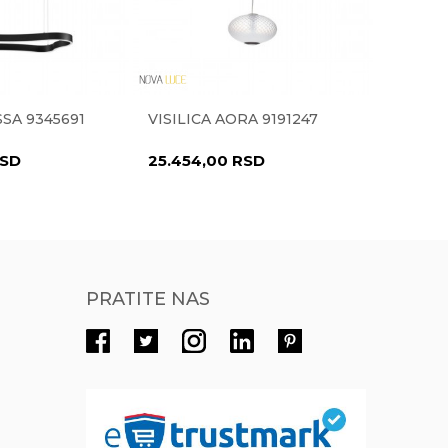
Radno vreme
Radnim danima od 9-16h
Pišite nam
SSA 9345691
VISILICA AORA 9191247
VISILI
eprodaja@novolux.rs
SD
25.454,00
RSD
27.272
PRATITE NAS