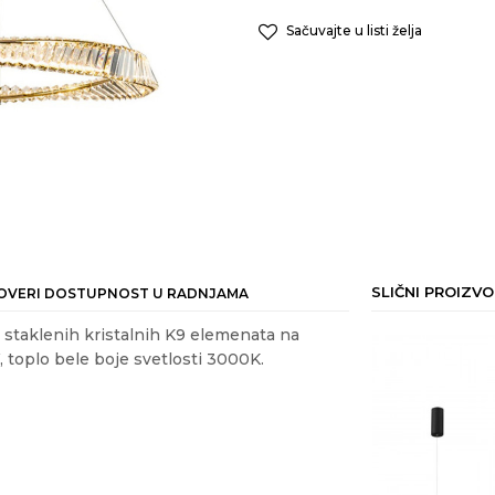
Sačuvajte u listi želja
SLIČNI PROIZVO
OVERI DOSTUPNOST U RADNJAMA
od staklenih kristalnih K9 elemenata na
 toplo bele boje svetlosti 3000K.
25
%
ail