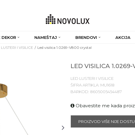
 DEKOR
NAMEŠTAJ
BRENDOVI
AKCIJA
LUSTERI I VISILICE
Led visilica 1.0269-V800 crystal
LED VISILICA 1.0269
LED LUSTERI I VISILICE
ŠIFRA ARTIKLA:
MU1618
BARKOD:
8605005454487
Obavestite me kada proi
PROIZVOD VIŠE NIJE DOST