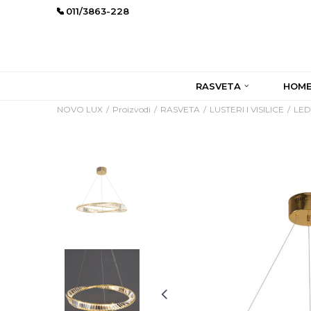
011/3863-228
RASVETA
HOME
NOVO LUX
Proizvodi
RASVETA
LUSTERI I VISILICE
LED 