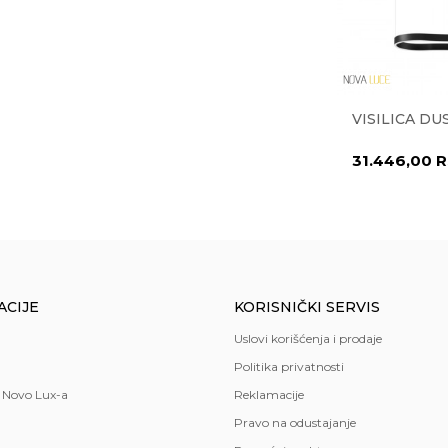
32-V117
VISILICA IVA 1.0531-V780
VISILICA DU
42.742,00
RSD
31.446,00
R
56.990,00
RSD
ncelarija
,
spavaća soba
,
trpezarija
ACIJE
KORISNIČKI SERVIS
Uslovi korišćenja i prodaje
Politika privatnosti
 Novo Lux-a
Reklamacije
Pravo na odustajanje