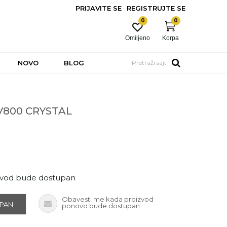
PRIJAVITE SE
REGISTRUJTE SE
0
0
Omiljeno
Korpa
NOVO
BLOG
Pretraži sajt
-V800 CRYSTAL
zvod bude dostupan
Obavesti me kada proizvod
UPAN
ponovo bude dostupan