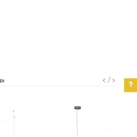
DI
Pomoć pri kupovini
Za više informacija,
pomoć i porudžbine
011/3863-228