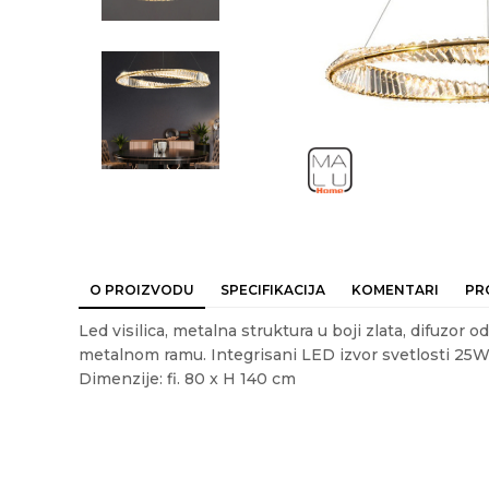
O PROIZVODU
SPECIFIKACIJA
KOMENTARI
PR
Led visilica, metalna struktura u boji zlata, difuzor 
metalnom ramu. Integrisani LED izvor svetlosti 25W,
Dimenzije: fi. 80 x H 140 cm
Ime/Nadimak
Em
Karakteristika
Vrednost
Kategorija
LED LUSTERI I VISILICE
Akcija
NE