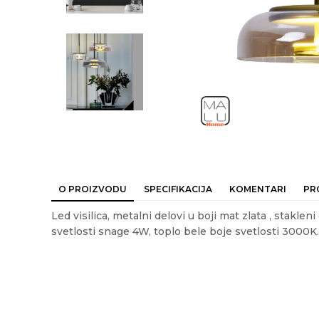
O PROIZVODU
SPECIFIKACIJA
KOMENTARI
PR
Led visilica, metalni delovi u boji mat zlata , staklen
svetlosti snage 4W, toplo bele boje svetlosti 3000K
Ime/Nadimak
Em
Karakteristika
Vrednost
Kategorija
LED LUSTERI I VISI
Akcija
DA
Poruka