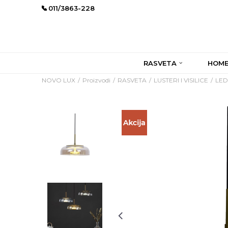
011/3863-228
RASVETA
HOME
NOVO LUX
Proizvodi
RASVETA
LUSTERI I VISILICE
LED 