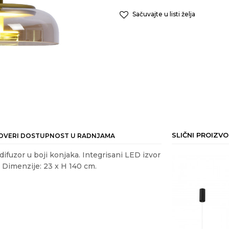
Sačuvajte u listi želja
SLIČNI PROIZVO
OVERI DOSTUPNOST U RADNJAMA
i difuzor u boji konjaka. Integrisani LED izvor
. Dimenzije: 23 x H 140 cm.
25
%
ail
LICE