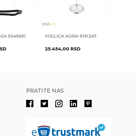
Radno vreme
Radnim danima od 9-16h
Pišite nam
SSA 9345691
VISILICA AORA 9191247
VISILI
eprodaja@novolux.rs
SD
25.454,00
RSD
27.272
PRATITE NAS