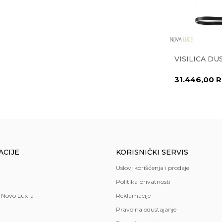
32-V117
VISILICA IVA 1.0531-V780
VISILICA DU
42.742,00
RSD
31.446,00
R
56.990,00
RSD
a
,
spavaća soba
,
trpezarija
ACIJE
KORISNIČKI SERVIS
Uslovi korišćenja i prodaje
Politika privatnosti
 Novo Lux-a
Reklamacije
Pravo na odustajanje