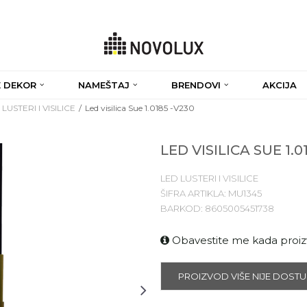
 DEKOR
NAMEŠTAJ
BRENDOVI
AKCIJA
LUSTERI I VISILICE
Led visilica Sue 1.0185 -V230
LED VISILICA SUE 1.0
LED LUSTERI I VISILICE
ŠIFRA ARTIKLA:
MU1345
BARKOD:
8605005451738
Obavestite me kada proi
PROIZVOD VIŠE NIJE DOST