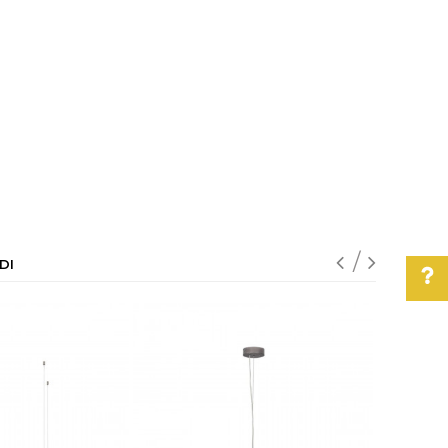
DI
Pomoć pri kupovini
Za više informacija,
pomoć i porudžbine
011/3863-228