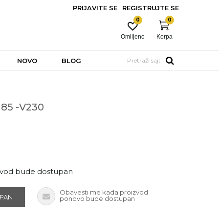
PRIJAVITE SE
REGISTRUJTE SE
0
0
Omiljeno
Korpa
NOVO
BLOG
Pretraži sajt
185 -V230
zvod bude dostupan
Obavesti me kada proizvod
UPAN
ponovo bude dostupan