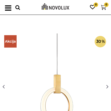
0
0
30
%