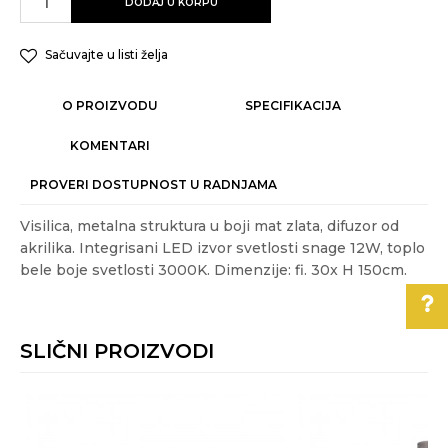
DODAJ U KORPU
Sačuvajte u listi želja
O PROIZVODU
SPECIFIKACIJA
KOMENTARI
PROVERI DOSTUPNOST U RADNJAMA
Visilica, metalna struktura u boji mat zlata, difuzor od
akrilika. Integrisani LED izvor svetlosti snage 12W, toplo
bele boje svetlosti 3000K. Dimenzije: fi. 30x H 150cm.
Karakteristika
Vrednost
Ime/Nadimak
Kategorija
LED LUSTERI I VISILICE
SLIČNI PROIZVODI
Težina
0.85 kg
Email
Pomoć pri kupovini
specifikacija
Akcija
DA
%
Za više informacija,
pomoć i porudžbine
Boja
Zlatna