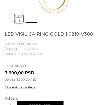
1
2
3
4
LED VISILICA RING GOLD 1.0219-V300
LED LUSTERI I VISILICE
ŠIFRA ARTIKLA:
MU1379
BARKOD:
8605005452070
10.990,00
RSD
7.690,00
RSD
Ušteda:
3.300,00
RSD
Obavesti me o sniženju
Količina: