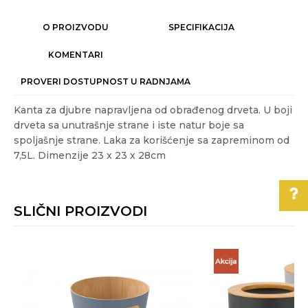
O PROIZVODU
SPECIFIKACIJA
KOMENTARI
PROVERI DOSTUPNOST U RADNJAMA
Kanta za djubre napravljena od obrađenog drveta. U boji
drveta sa unutrašnje strane i iste natur boje sa
spoljašnje strane. Laka za korišćenje sa zapreminom od
7,5L. Dimenzije 23 x 23 x 28cm
Karakteristika
Vrednost
Ime/Nadimak
Kategorija
KANTE
SLIČNI PROIZVODI
Težina specifikacija
0.4 kg
Email
Akcija
NE
Pomoć pri kupovini
Boja
Siva
Za više informacija,
Poruka
pomoć i porudžbine
Gift program
NE
011/3863-228