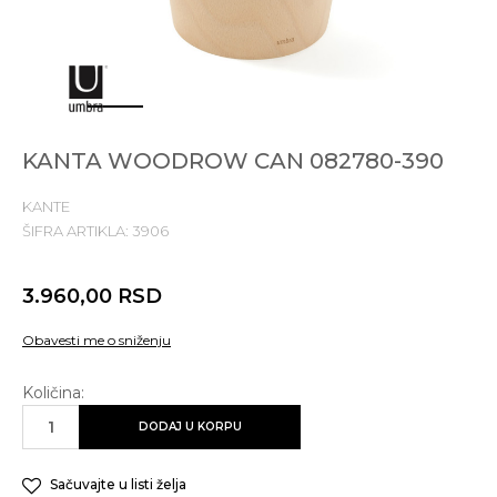
1
2
3
4
5
KANTA WOODROW CAN 082780-390
KANTE
ŠIFRA ARTIKLA:
3906
3.960,00
RSD
Obavesti me o sniženju
Količina:
DODAJ U KORPU
Sačuvajte u listi želja