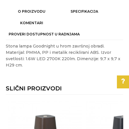
O PROIZVODU
SPECIFIKACIJA
KOMENTARI
PROVERI DOSTUPNOST U RADNJAMA
Stona lampa Goodnight u hrom završnoj obradi.
Materijal: PMMA, PP i metalik reciklirani ABS. Izvor
svetlosti: 1.6W LED 2700K 220lm. Dimenzije: 9,7 x 9,7 x
H29 cm.
Karakteristika
Vrednost
Ime/Nadimak
Kategorija
DEKORATIVNE STONE LAMPE
SLIČNI PROIZVODI
Težina specifikacija
0.61 kg
Email
Akcija
DA
Pomoć pri kupovini
Boja
Hrom
Za više informacija,
Poruka
pomoć i porudžbine
Energetska
A-A++
efikasnost
011/3863-228