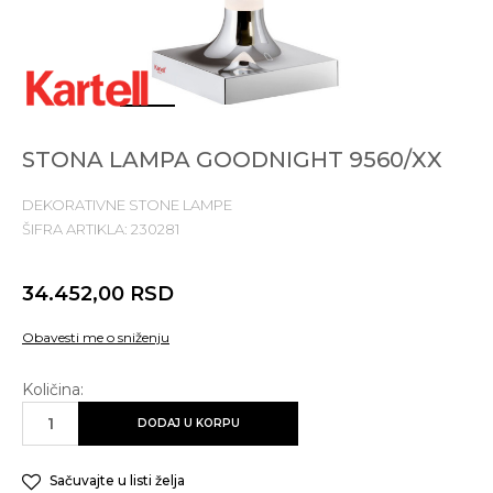
1
2
3
4
STONA LAMPA GOODNIGHT 9560/XX
DEKORATIVNE STONE LAMPE
ŠIFRA ARTIKLA:
230281
34.452,00
RSD
Obavesti me o sniženju
Količina:
DODAJ U KORPU
Sačuvajte u listi želja