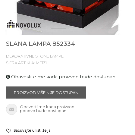
1
2
SLANA LAMPA 852334
DEKORATIVNE STONE LAMPE
ŠIFRA ARTIKLA:
ME131
Obavestite me kada proizvod bude dostupan
PROIZVOD VIŠE NIJE DOSTUPAN
Obavesti me kada proizvod
ponovo bude dostupan
Sačuvajte u listi želja