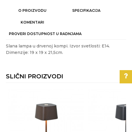
O PROIZVODU
SPECIFIKACIJA
KOMENTARI
PROVERI DOSTUPNOST U RADNJAMA
Slana lampa u drvenoj kompi. Izvor svetlosti: E14.
Dimenzije: 19 x 19 x 21,5cm.
Karakteristika
Vrednost
Ime/Nadimak
Kategorija
DEKORATIVNE STONE LAMPE
SLIČNI PROIZVODI
Akcija
NE
Email
Boja
Narandžasta
Pomoć pri kupovini
Energetska
A++ - E
efikasnost
Poruka
Za više informacija,
Gift program
NE
pomoć i porudžbine
011/3863-228
Izvor svetla
E14