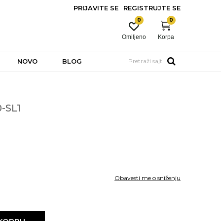
PRIJAVITE SE
REGISTRUJTE SE
0
0
Omiljeno
Korpa
NOVO
BLOG
Pretraži sajt
-SL1
Obavesti me o sniženju