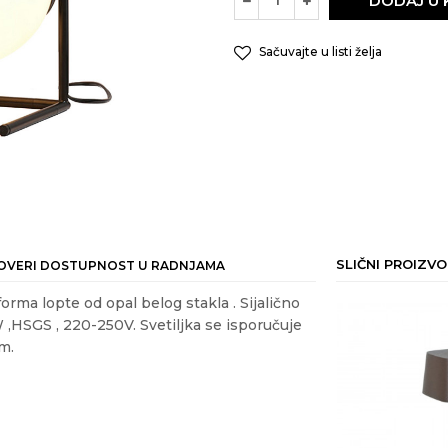
DODAJ U
Sačuvajte u listi želja
SLIČNI PROIZVO
OVERI DOSTUPNOST U RADNJAMA
forma lopte od opal belog stakla . Sijalično
 ,HSGS , 220-250V. Svetiljka se isporučuje
cm.
ail
E STONE LAMPE