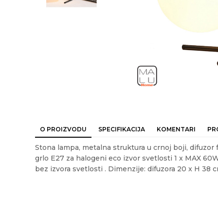
O PROIZVODU
SPECIFIKACIJA
KOMENTARI
PR
Stona lampa, metalna struktura u crnoj boji, difuzor 
grlo E27 za halogeni eco izvor svetlosti 1 x MAX 60W
bez izvora svetlosti . Dimenzije: difuzora 20 x H 38 
Ime/Nadimak
Em
Karakteristika
Vrednost
Kategorija
DEKORATIVN
Akcija
NE