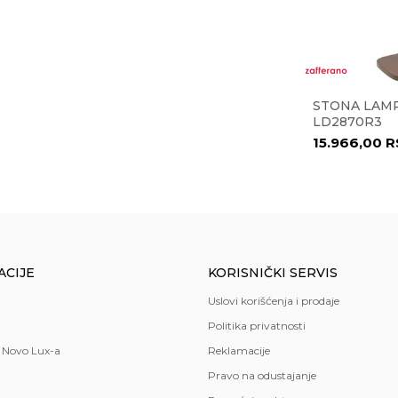
1434
STONA LAMPA POLDINA
STONA LAMP
LD0340M3
LD2870R3
21.088,00
RSD
15.966,00
R
,
hodnik
,
spavaća soba
oo
ACIJE
KORISNIČKI SERVIS
Uslovi korišćenja i prodaje
Politika privatnosti
 Novo Lux-a
Reklamacije
Pravo na odustajanje