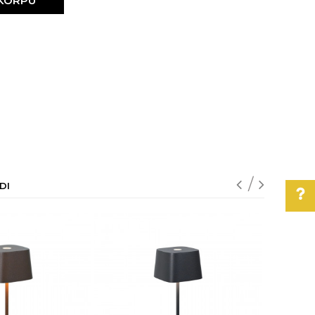
 KORPU
DI
Pomoć pri kupovini
Za više informacija,
pomoć i porudžbine
011/3863-228