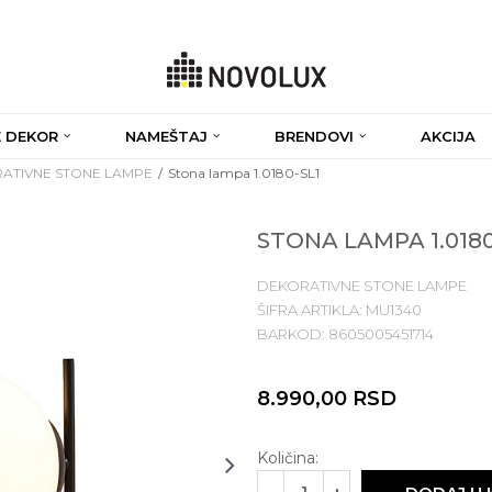
 DEKOR
NAMEŠTAJ
BRENDOVI
AKCIJA
ATIVNE STONE LAMPE
Stona lampa 1.0180-SL1
STONA LAMPA 1.0180
DEKORATIVNE STONE LAMPE
ŠIFRA ARTIKLA:
MU1340
BARKOD:
8605005451714
8.990,00
RSD
Količina: