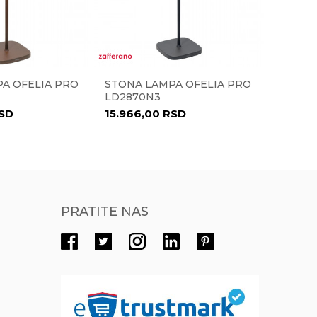
Radno vreme
Radnim danima od 9-16h
Pišite nam
A OFELIA PRO
STONA LAMPA OFELIA PRO
STONA
eprodaja@novolux.rs
LD2870N3
PRO LD
SD
15.966,00
RSD
21.088
PRATITE NAS