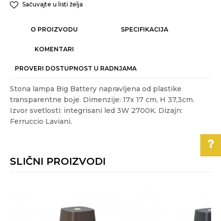
Sačuvajte u listi želja
O PROIZVODU
SPECIFIKACIJA
KOMENTARI
PROVERI DOSTUPNOST U RADNJAMA
Stona lampa Big Battery napravljena od plastike
transparentne boje. Dimenzije: 17x 17 cm, H 37,3cm.
Izvor svetlosti: integrisani led 3W 2700K. Dizajn:
Ferruccio Laviani.
Karakteristika
Vrednost
Ime/Nadimak
Kategorija
DEKORATIVNE STONE LAMPE
SLIČNI PROIZVODI
Težina specifikacija
1.14 kg
Email
Pomoć pri kupovini
Akcija
NE
Boja
Transparentna
Za više informacija,
pomoć i porudžbine
Poruka
Energetska efikasnost
A-A++
011/3863-228