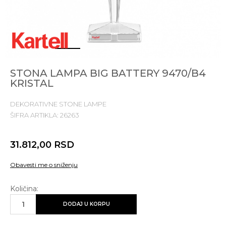
1
2
3
4
STONA LAMPA BIG BATTERY 9470/B4
KRISTAL
DEKORATIVNE STONE LAMPE
ŠIFRA ARTIKLA:
26263
31.812,00
RSD
Obavesti me o sniženju
Količina:
DODAJ U KORPU