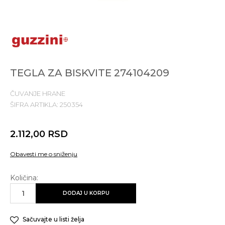
TEGLA ZA BISKVITE 274104209
ČUVANJE HRANE
ŠIFRA ARTIKLA:
250354
2.112,00
RSD
Obavesti me o sniženju
Količina:
DODAJ U KORPU
Sačuvajte u listi želja