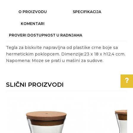
O PROIZVODU
SPECIFIKACIJA
KOMENTARI
PROVERI DOSTUPNOST U RADNJAMA
Tegla za biskvite napravljna od plastike crne boje sa
hermetickim poklopcem. Dimenzije:23 x 18 x h12,4 ccm.
Napomena: Moze se prati u mašini za sudove.
Karakteristika
Vrednost
Ime/Nadimak
Kategorija
ČUVANJE HRANE
SLIČNI PROIZVODI
Akcija
NE
Email
Boja
Crna
Pomoć pri kupovini
Gift program
NE
Poruka
Za više informacija,
Materijal
plastika
pomoć i porudžbine
011/3863-228
Najnoviji artikli
DA