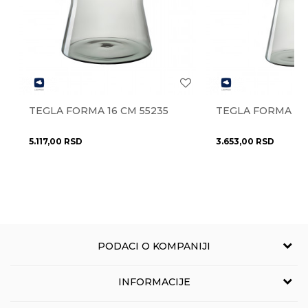
Radno vreme
Stil
moderan
Radnim danima od 9-16h
Uvoznik
NOVO LUX doo
Anti-spam zaštita - izračunajte koliko je 2 + 3 :
Zemlja uvoza
Italija
Pišite nam
eprodaja@novolux.rs
Brendovi
Guzzini
TEGLA FORMA 16 CM 55235
TEGLA FORMA 22
POŠALJI
5.117,00
RSD
3.653,00
RSD
PODACI O KOMPANIJI
NOVO LUX
INFORMACIJE
Grčića Milenka 114