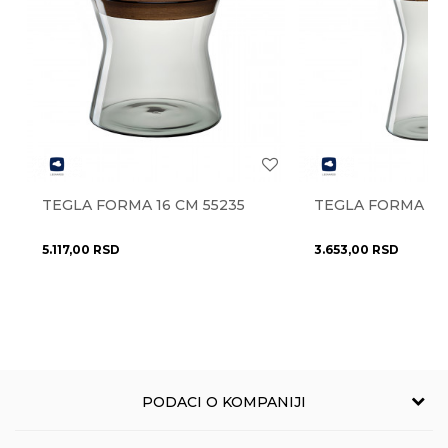
Najnoviji artikli
DA
Radno vreme
Radnim danima od 9-16h
Stil
moderan
Uvoznik
NOVO LUX doo
Pišite nam
Anti-spam zaštita - izračunajte koliko je 2 + 3 :
Zemlja uvoza
Italija
eprodaja@novolux.rs
Brendovi
Guzzini
TEGLA FORMA 16 CM 55235
TEGLA FORMA 22
POŠALJI
5.117,00
RSD
3.653,00
RSD
PODACI O KOMPANIJI