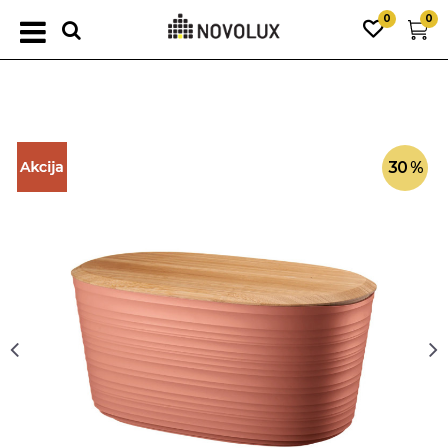
0
0
30
%