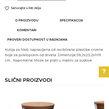
Sačuvajte u listi želja
O PROIZVODU
SPECIFIKACIJA
KOMENTARI
PROVERI DOSTUPNOST U RADNJAMA
Kutija za hleb napravljena od reciklirane plastike crvene
boje sa poklopcem od drveta. Dimenzije:39,2x23,2xh19
cm . Napomena: Moze se prati u mašini za sudove.
Karakteristika
Vrednost
Ime/Nadimak
Kategorija
ČUVANJE HRANE
SLIČNI PROIZVODI
Akcija
DA
Email
Pomoć pri kupovini
Boja
Crvena
Gift program
NE
Za više informacija,
pomoć i porudžbine
Poruka
Materijal
plastika
011/3863-228