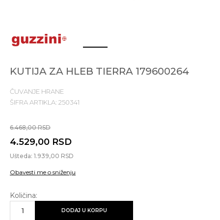
1
2
KUTIJA ZA HLEB TIERRA 179600264
ČUVANJE HRANE
ŠIFRA ARTIKLA:
250341
6.468,00
RSD
4.529,00
RSD
Ušteda:
1.939,00
RSD
Obavesti me o sniženju
Količina:
DODAJ U KORPU