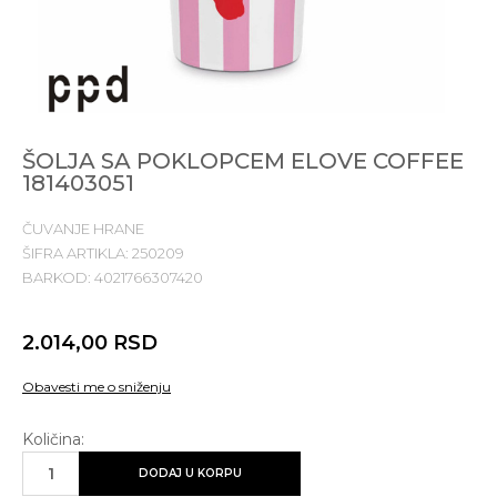
ŠOLJA SA POKLOPCEM ELOVE COFFEE
181403051
ČUVANJE HRANE
ŠIFRA ARTIKLA:
250209
BARKOD:
4021766307420
2.014,00
RSD
Obavesti me o sniženju
Količina:
DODAJ U KORPU