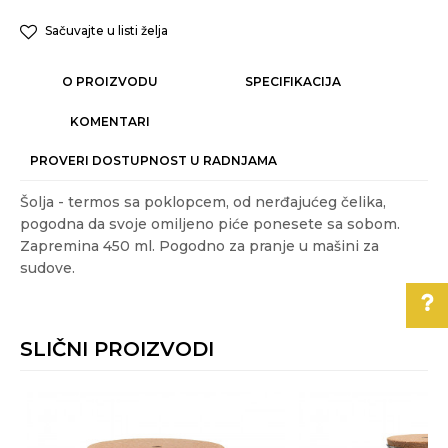
Sačuvajte u listi želja
O PROIZVODU
SPECIFIKACIJA
KOMENTARI
PROVERI DOSTUPNOST U RADNJAMA
Šolja - termos sa poklopcem, od nerđajućeg čelika,
pogodna da svoje omiljeno piće ponesete sa sobom.
Zapremina 450 ml. Pogodno za pranje u mašini za
sudove.
Karakteristika
Vrednost
Ime/Nadimak
Kategorija
ČUVANJE HRANE
SLIČNI PROIZVODI
Težina specifikacija
0.2 kg
Email
Pomoć pri kupovini
Akcija
NE
Za više informacija,
Boje:
multicolor
pomoć i porudžbine