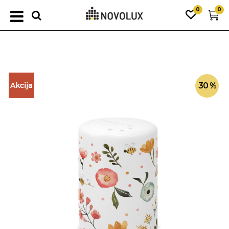
0
0
30
%