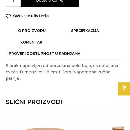
DODAJ U KORPU
Sačuvajte u listi želja
O PROIZVODU
SPECIFIKACIJA
KOMENTARI
PROVERI DOSTUPNOST U RADNJAMA
Slanik napravljen od porcelana bele boje, sa detaljima
cveća. Dimenzije: H8 cm, fi.5cm. Napomena: ručno
pranje .
Karakteristika
Vrednost
Ime/Nadimak
Kategorija
ČUVANJE HRANE
SLIČNI PROIZVODI
Težina specifikacija
0.06 kg
Email
Pomoć pri kupovini
Akcija
DA
Za više informacija,
Boja
Bela
pomoć i porudžbine