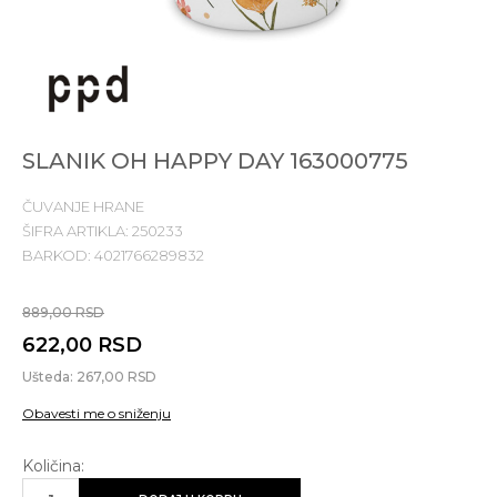
SLANIK OH HAPPY DAY 163000775
ČUVANJE HRANE
ŠIFRA ARTIKLA:
250233
BARKOD:
4021766289832
889,00
RSD
622,00
RSD
Ušteda:
267,00
RSD
Obavesti me o sniženju
Količina: