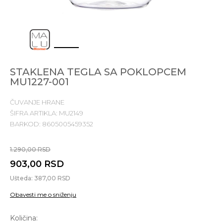
1
2
3
4
STAKLENA TEGLA SA POKLOPCEM
MU1227-001
ČUVANJE HRANE
ŠIFRA ARTIKLA:
MU2149
BARKOD:
8605005459352
1.290,00
RSD
903,00
RSD
Ušteda:
387,00
RSD
Obavesti me o sniženju
Količina: