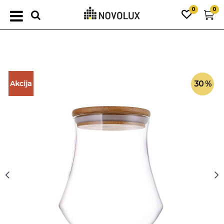
0
0
30
%