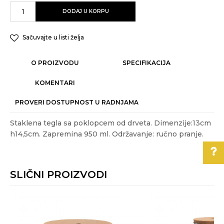
DODAJ U KORPU
Sačuvajte u listi želja
O PROIZVODU
SPECIFIKACIJA
KOMENTARI
PROVERI DOSTUPNOST U RADNJAMA
Staklena tegla sa poklopcem od drveta. Dimenzije:13cm
h14,5cm. Zapremina 950 ml. Održavanje: ručno pranje.
Karakteristika
Vrednost
Ime/Nadimak
Kategorija
ČUVANJE HRANE
SLIČNI PROIZVODI
Težina specifikacija
0.3 kg
Email
Pomoć pri kupovini
Akcija
DA
Za više informacija,
Boja
Transparentna
pomoć i porudžbine