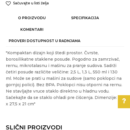
Sačuvajte u listi želja
O PROIZVODU
SPECIFIKACIJA
KOMENTARI
PROVERI DOSTUPNOST U RADNJAMA
"Kompaktan dizajn koji štedi prostor. Čvrste,
borosilikatne staklene posude. Pogodno za zamrzivač,
rernu, mikrotalasnu i mašinu za pranje sudova. Sadrži
četiri posude različite veličine: 2,5 L, 1,3 L, 550 ml i 130
ml. Može se prati u mašini za sudove (samo poklopci na
gornjoj polici). Bez BPA. Poklopci nisu otporni na rernu.
Ne stavljajte vruce staklo direktno u hladnu vodu.
Sačekajte da se staklo ohladi pre čišcenja. Dimenzije: 10
x 27,5 x 21 cm"
Karakteristika
Vrednost
Ime/Nadimak
Kategorija
ČUVANJE HRANE
Pomoć pri kupovini
SLIČNI PROIZVODI
Akcija
NE