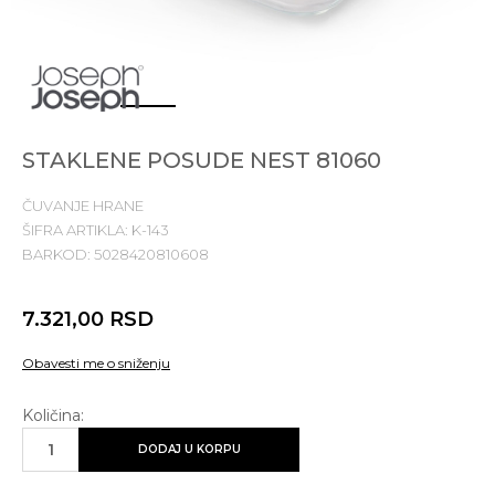
1
2
3
4
STAKLENE POSUDE NEST 81060
ČUVANJE HRANE
ŠIFRA ARTIKLA:
K-143
BARKOD:
5028420810608
7.321,00
RSD
Obavesti me o sniženju
Količina:
DODAJ U KORPU