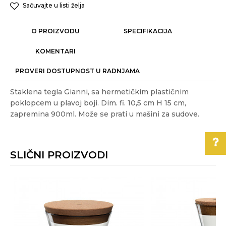
Sačuvajte u listi želja
O PROIZVODU
SPECIFIKACIJA
KOMENTARI
PROVERI DOSTUPNOST U RADNJAMA
Staklena tegla Gianni, sa hermetičkim plastičnim
poklopcem u plavoj boji. Dim. fi. 10,5 cm H 15 cm,
zapremina 900ml. Može se prati u mašini za sudove.
Karakteristika
Vrednost
Ime/Nadimak
Kategorija
ČUVANJE HRANE
SLIČNI PROIZVODI
Težina specifikacija
0.54 kg
Email
Akcija
NE
Pomoć pri kupovini
Boja
Plava
Za više informacija,
Poruka
pomoć i porudžbine
Gift program
NE
011/3863-228