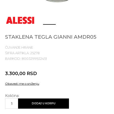
1
2
STAKLENA TEGLA GIANNI AMDR05
ČUVANJE HRANE
ŠIFRA ARTIKLA:
25278
BARKOD:
8003299922451
3.300,00
RSD
Obavesti me o sniženju
Količina:
DODAJ U KORPU