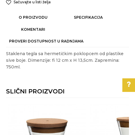
Sačuvajte u listi želja
O PROIZVODU
SPECIFIKACIJA
KOMENTARI
PROVERI DOSTUPNOST U RADNJAMA
Staklena tegla sa hermetičkim poklopcem od plastike
sive boje. Dimenzije: fi 12 cm x H 13,5cm. Zapremina:
750ml.
Karakteristika
Vrednost
Ime/Nadimak
Kategorija
ČUVANJE HRANE
SLIČNI PROIZVODI
Akcija
NE
Email
Boja
Siva
Pomoć pri kupovini
Gift program
NE
Za više informacija,
Poruka
pomoć i porudžbine
Materijal
plastika
,
staklo
011/3863-228