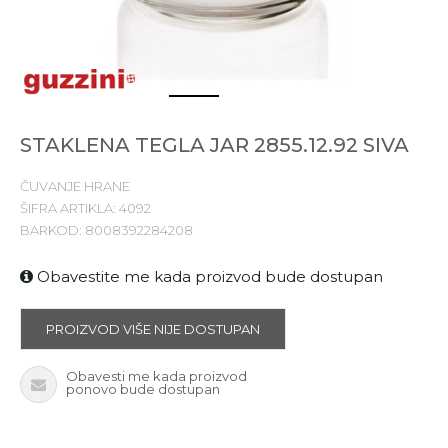
1
2
STAKLENA TEGLA JAR 2855.12.92 SIVA
ČUVANJE HRANE
ŠIFRA ARTIKLA:
4092
BARKOD:
8008392284208
Obavestite me kada proizvod bude dostupan
PROIZVOD VIŠE NIJE DOSTUPAN
Obavesti me kada proizvod
ponovo bude dostupan