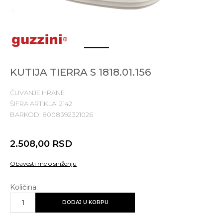
1
2
KUTIJA TIERRA S 1818.01.156
ČUVANJE HRANE
ŠIFRA ARTIKLA:
2142
BARKOD:
8008392321026
2.508,00
RSD
Obavesti me o sniženju
Količina:
DODAJ U KORPU