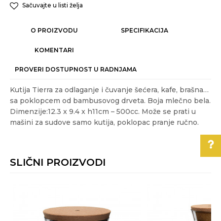
Sačuvajte u listi želja
O PROIZVODU
SPECIFIKACIJA
KOMENTARI
PROVERI DOSTUPNOST U RADNJAMA
Kutija Tierra za odlaganje i čuvanje šećera, kafe, brašna…
sa poklopcem od bambusovog drveta. Boja mlečno bela.
Dimenzije:12.3 x 9.4 x h11cm – 500cc. Može se prati u
mašini za sudove samo kutija, poklopac pranje ručno.
Karakteristika
Vrednost
Ime/Nadimak
Kategorija
ČUVANJE HRANE
SLIČNI PROIZVODI
Težina specifikacija
0.35 kg
Email
Pomoć pri kupovini
Akcija
NE
Boja
mlečno bela
Za više informacija,
pomoć i porudžbine
Poruka
Gift program
NE
011/3863-228