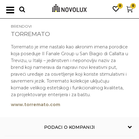
0
0
BRENDOVI
TORREMATO
Torremato je ime nastalo kao akronim imena porodice
koja poseduje Il Fanale Group u San Biagio di Callalta u
Trevizu, u Italiji – jedinstven i neponovljiv naziv za
brend koji namerava da napravi novi kreativni put,
praveći uređaje za osvetljenje koji koriste stimulativni i
savremeni jezik. Torremato kolekcije uključuju
komade velikog estetskog i funkcionalnog kvaliteta,
za projektovanje enterijera i za baštu.
www.torremato.com
PODACI O KOMPANIJI